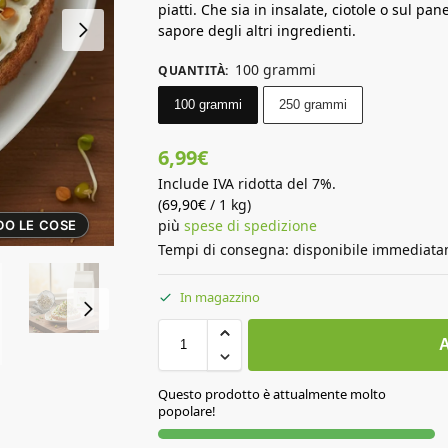
piatti. Che sia in insalate, ciotole o sul p
sapore degli altri ingredienti.
100 grammi
QUANTITÀ
:
100 grammi
250 grammi
6,99
€
Include IVA ridotta del 7%.
(
69,90
€
/ 1 kg)
più
spese di spedizione
DO LE COSE
Tempi di consegna: disponibile immediat
In magazzino
A
Questo prodotto è attualmente molto
popolare!