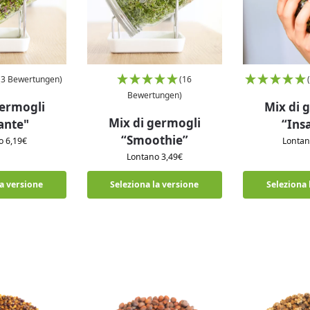
(3 Bewertungen)
(16
Bewertungen)
germogli
Mix di 
Mix di germogli
ante"
“Ins
“Smoothie”
no
6,19
€
Lonta
Lontano
3,49
€
la versione
Seleziona la versione
Seleziona 