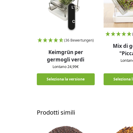
L'INTELLIGENZA
ARTIFICIALE
STA
CAMBIANDO LE
COSE
(36 Bewertungen)
Mix di 
Keimgrün per
"Picc
germogli verdi
Lonta
Lontano
24,99
€
Seleziona la versione
Seleziona 
Prodotti simili