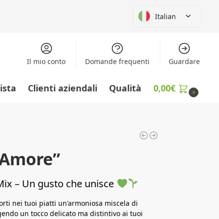
Italian
Il mio conto
Domande frequenti
Guardare
vista
Clienti aziendali
Qualità
0,00
€
0
“Amore”
 Mix – Un gusto che unisce
orti nei tuoi piatti un'armoniosa miscela di
ndo un tocco delicato ma distintivo ai tuoi