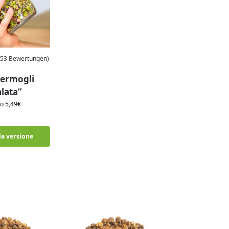
(53 Bewertungen)
germogli
alata”
no
5,49
€
la versione