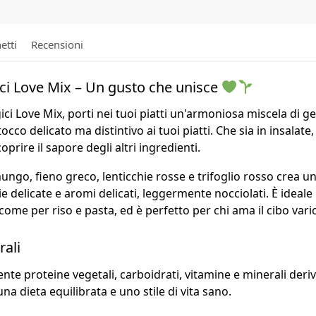
etti
Recensioni
ici Love Mix – Un gusto che unisce
gici Love Mix, porti nei tuoi piatti un'armoniosa miscela di 
co delicato ma distintivo ai tuoi piatti. Che sia in insalate,
rire il sapore degli altri ingredienti.
ungo, fieno greco, lenticchie rosse e trifoglio rosso crea un
 delicate e aromi delicati, leggermente nocciolati. È ideale p
 come per riso e pasta, ed è perfetto per chi ama il cibo var
rali
e proteine ​​vegetali, carboidrati, vitamine e minerali deriva
a dieta equilibrata e uno stile di vita sano.