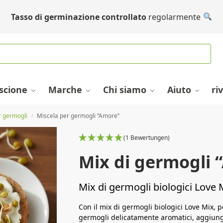
Tasso di germinazione controllato
regolarmente
escione
Marche
Chi siamo
Aiuto
ri
r germogli
Miscela per germogli “Amore”
/
(1 Bewertungen)
Mix di germogli 
Mix di germogli biologici Love
Con il mix di germogli biologici Love Mix, p
germogli delicatamente aromatici, aggiunge