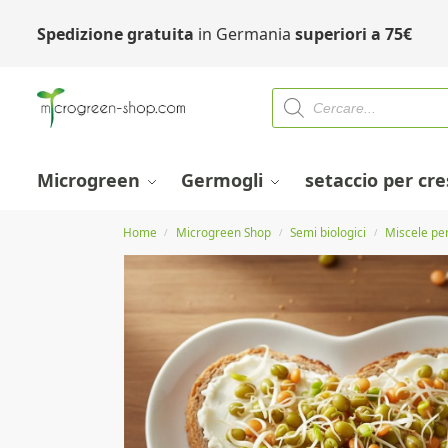
Spedizione gratuita
in Germania
superiori a
75
€
Microgreen
Germogli
setaccio per cr
Home
Microgreen Shop
Semi biologici
Miscele pe
/
/
/