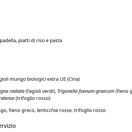
adella, piatti di riso e pasta
agioli mungo biologici extra UE (Cina)
igna radiata
(fagioli verdi),
Trigonella foenum-graecum
(fieno 
ratense
(trifoglio rosso)
o, fieno greco, lenticchie rosse, trifoglio rosso
ervizio