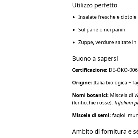
Utilizzo perfetto
Insalate fresche e ciotole
Sul pane o nei panini
Zuppe, verdure saltate in p
Buono a sapersi
Certificazione:
DE-ÖKO-006
Origine:
Italia biologica + f
Nomi botanici:
Miscela di
V
(lenticchie rosse),
Trifolium p
Miscela di semi:
fagioli mung
Ambito di fornitura e s