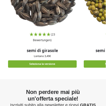
(23
Bewertungen)
semi di girasole
semi
Lontano
3,49
€
Seleziona la versione
Non perdere mai più
un'offerta speciale!
Iscriviti subito alla newsletter e ricevi
GRATIS