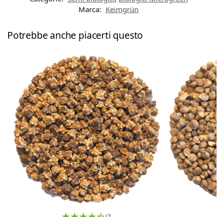
Marca:
Keimgrün
Potrebbe anche piacerti questo
(7