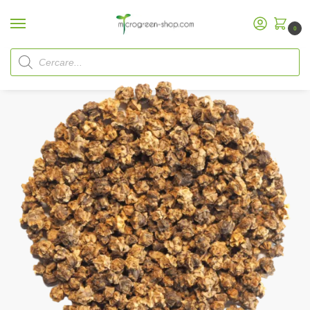
0
Home
Microgreen Shop
Semi biologici
Semi Microgreen
Semi di bietola svizzera
/
/
/
/