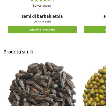
Bewertungen)
semi di barbabietola
s
Lontano
3,99
€
Seleziona la versione
Prodotti simili