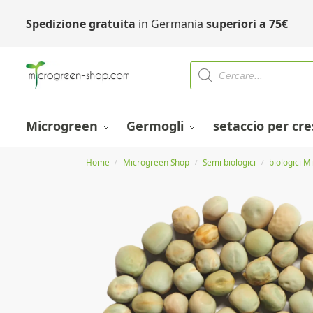
Spedizione gratuita
in Germania
superiori a
75
€
Microgreen
Germogli
setaccio per cr
Home
Microgreen Shop
Semi biologici
biologici M
/
/
/