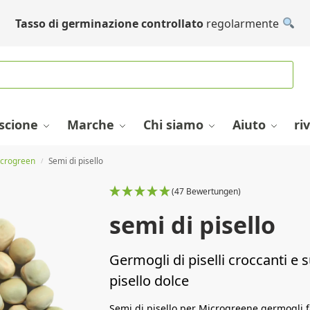
Tasso di germinazione controllato
regolarmente
escione
Marche
Chi siamo
Aiuto
ri
icrogreen
Semi di pisello
/
(47 Bewertungen)
semi di pisello
Germogli di piselli croccanti e 
pisello dolce
Semi di pisello per Microgreene germogli fa