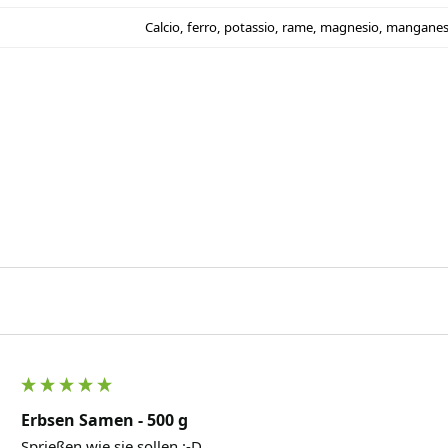
Calcio, ferro, potassio, rame, magnesio, manganese, 
Erbsen Samen - 500 g
Sprießen wie sie sollen :-D