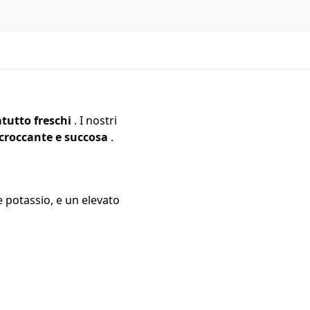
atutto freschi
. I nostri
croccante e succosa
.
e potassio, e un elevato