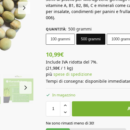
vitamine A, B1, B2, B6, C e minerali come ca
per insalate, condimenti per panini e frulla
006).
500 grammi
QUANTITÀ
:
100 grammi
500 grammi
1000 gram
10,99
€
Include IVA ridotta del 7%.
(
21,98
€
/ 1 kg)
più
spese di spedizione
Tempi di consegna: disponibile immediat
In magazzino
A
Ne sono rimasti meno di 30!