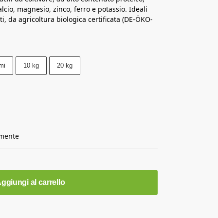
lcio, magnesio, zinco, ferro e potassio. Ideali
ti, da agricoltura biologica certificata (DE-ÖKO-
mi
10 kg
20 kg
amente
ggiungi al carrello