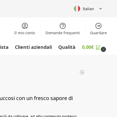
Italian
Il mio conto
Domande frequenti
Guardare
vista
Clienti aziendali
Qualità
0,00
€
0
succosi con un fresco sapore di
cili da coltivare, ad alto contenuto proteico,