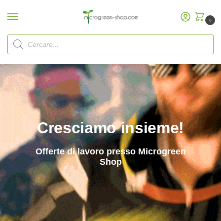
0
Home
Offerte di lavoro
/
Cresciamo insieme!
Offerte di lavoro presso Microgreen
Shop