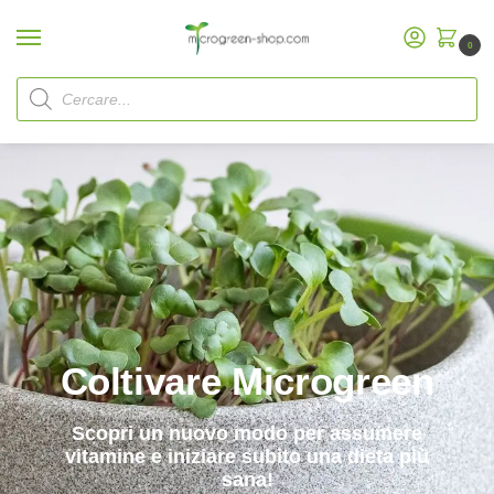
0
Inizio
Microgreens
/
Coltivare Microgreen
Scopri un nuovo modo per assumere
vitamine e iniziare subito una dieta più
sana!