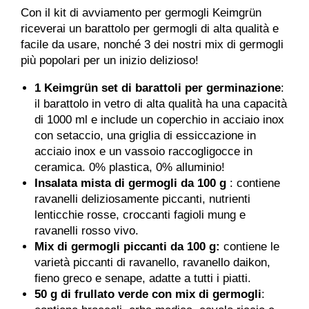
Con il kit di avviamento per germogli Keimgrün
riceverai un barattolo per germogli di alta qualità e
facile da usare, nonché 3 dei nostri mix di germogli
più popolari per un inizio delizioso!
1
Keimgrün set di barattoli per germinazione
:
il barattolo in vetro di alta qualità ha una capacità
di 1000 ml e include un coperchio in acciaio inox
con setaccio, una griglia di essiccazione in
acciaio inox e un vassoio raccogligocce in
ceramica. 0% plastica, 0% alluminio!
Insalata mista di germogli
da 100 g
: contiene
ravanelli deliziosamente piccanti, nutrienti
lenticchie rosse, croccanti fagioli mung e
ravanelli rosso vivo.
Mix di germogli piccanti da 100 g:
contiene le
varietà piccanti di ravanello, ravanello daikon,
fieno greco e senape, adatte a tutti i piatti.
50 g di
frullato verde con mix di germogli
: