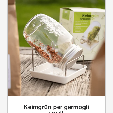
Keimgrün per germogli