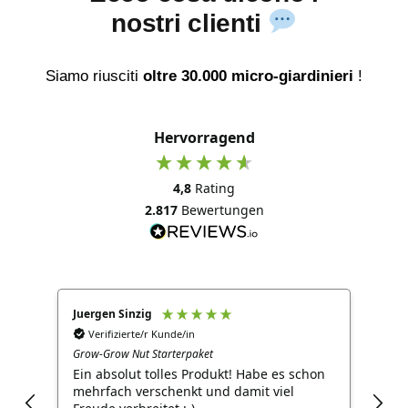
nostri clienti
Siamo riusciti
oltre 30.000 micro-giardinieri
!
Hervorragend
4,8
Rating
2.817
Bewertungen
Juergen Sinzig
Ani
Verifizierte/r Kunde/in
V
Grow-Grow Nut Starterpaket
Heim
gl.
Ein absolut tolles Produkt! Habe es schon
Sam
mehrfach verschenkt und damit viel