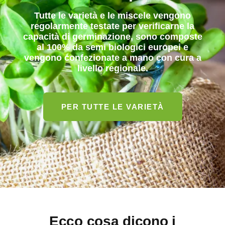
Tutte le varietà e le miscele vengono
regolarmente testate per verificarne la
capacità di germinazione, sono composte
al 100% da semi biologici europei e
vengono confezionate a mano con cura a
livello regionale.
PER TUTTE LE VARIETÀ
Ecco cosa dicono i