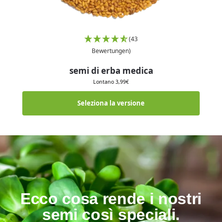
(43
Bewertungen)
semi di erba medica
Lontano
3,99
€
Seleziona la versione
Ecco cosa rende i nostri
semi così speciali.