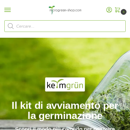
0
Keimgrün Offerta set di germogli
Start
/
Il kit di avviamento per
la germinazione
Scopri il modo più comodo per coltivare