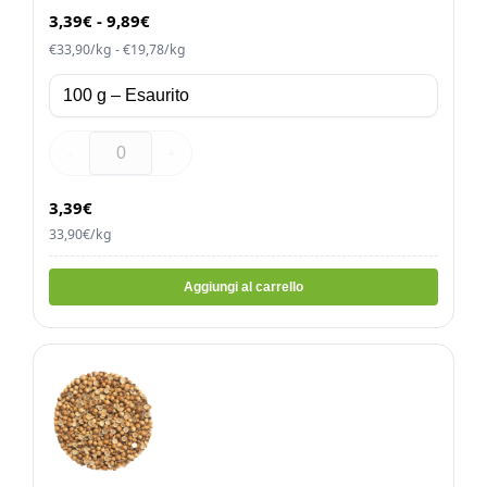
3,39
€
-
9,89
€
€33,90/kg - €19,78/kg
-
+
3,39€
33,90€/kg
Aggiungi al carrello