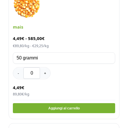
mais
4,49
€
-
585,00
€
€89,80/kg - €29,25/kg
-
+
4,49€
89,80€/kg
Aggiungi al carrello