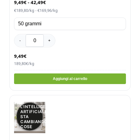
9,49
€
-
42,49
€
€189,80/kg - €169,96/kg
-
+
9,49€
189,80€/kg
Aggiungi al carrello
L'INTELLIGENZA
ARTIFICIALE
STA
CAMBIANDO LE
COSE