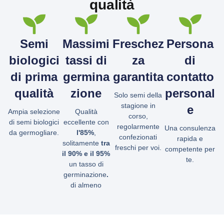
qualità
Semi
Massimi
Freschez
Persona
biologici
tassi di
za
di
di prima
germina
garantita
contatto
qualità
zione
personal
Solo semi della
stagione in
e
Ampia selezione
Qualità
corso,
di semi biologici
eccellente con
regolarmente
Una consulenza
da germogliare.
l'85%
,
confezionati
rapida e
solitamente
tra
freschi per voi.
competente per
il 90% e il 95%
te.
un tasso di
germinazione
.
di almeno