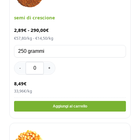
semi di crescione
2,89
€
-
290,00
€
€57,80/kg - €14,50/kg
-
+
8,49€
33,96€/kg
Aggiungi al carrello