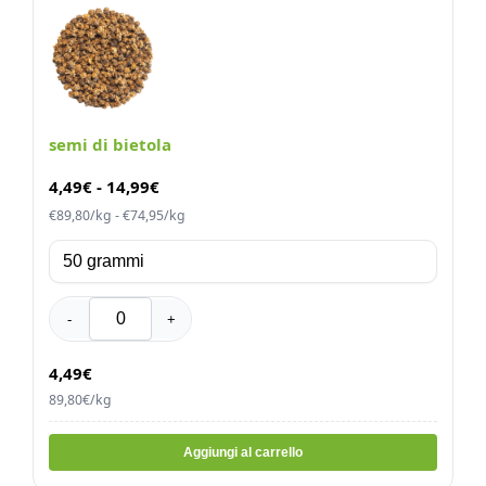
semi di bietola
4,49
€
-
14,99
€
€89,80/kg - €74,95/kg
-
+
4,49€
89,80€/kg
Aggiungi al carrello