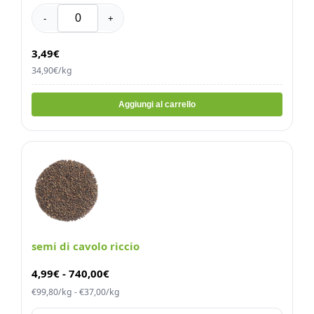
-
+
3,49€
34,90€/kg
Aggiungi al carrello
semi di cavolo riccio
4,99
€
-
740,00
€
€99,80/kg - €37,00/kg