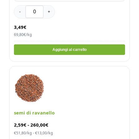
-
+
3,49€
69,80€/kg
Aggiungi al carrello
semi di ravanello
2,59
€
-
260,00
€
€51,80/kg - €13,00/kg