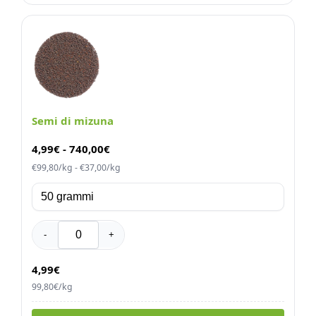
Semi di mizuna
4,99
€
-
740,00
€
€99,80/kg - €37,00/kg
-
+
4,99€
99,80€/kg