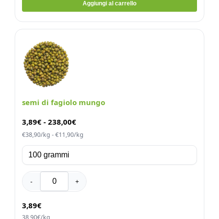
Aggiungi al carrello
semi di fagiolo mungo
3,89
€
-
238,00
€
€38,90/kg - €11,90/kg
-
+
3,89€
38,90€/kg