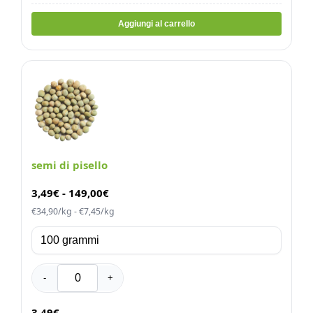
Aggiungi al carrello
semi di pisello
3,49
€
-
149,00
€
€34,90/kg - €7,45/kg
-
+
3,49€