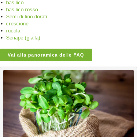
basilico
basilico rosso
Semi di lino dorati
crescione
rucola
Senape (gialla)
Vai alla panoramica delle FAQ