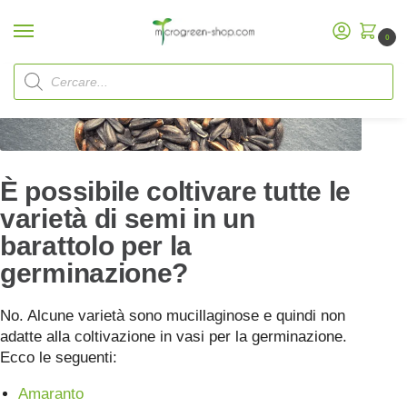
0
Home
FAQ
È possibile coltivare tutte le varietà di semi in un barattolo per la germinazione?
/
/
È possibile coltivare tutte le
varietà di semi in un
barattolo per la
germinazione?
No. Alcune varietà sono mucillaginose e quindi non
adatte alla coltivazione in vasi per la germinazione.
Ecco le seguenti:
Amaranto