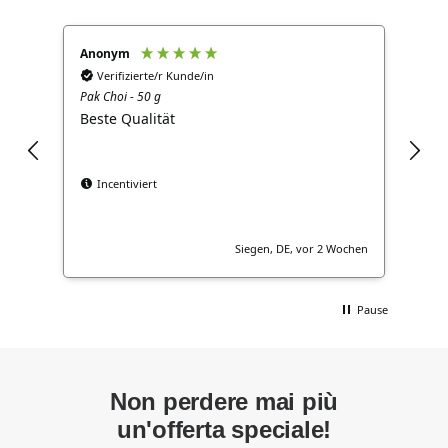
Anonym
Ano
Verifizierte/r Kunde/in
V
Pak Choi - 50 g
Brok
Beste Qualität
Gut
Incentiviert
Siegen, DE, vor 2 Wochen
Pause
Non perdere mai più
un'offerta speciale!