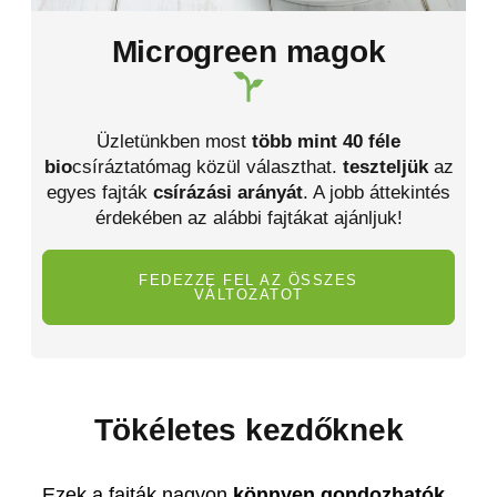
Microgreen magok
Üzletünkben most
több mint 40 féle
bio
csíráztatómag közül választhat.
teszteljük
az
egyes fajták
csírázási arányát
. A jobb áttekintés
érdekében az alábbi fajtákat ajánljuk!
FEDEZZE FEL AZ ÖSSZES
VÁLTOZATOT
Tökéletes kezdőknek
Ezek a fajták nagyon
könnyen gondozhatók
,