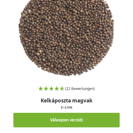
(22 Bewertungen)
Kelkáposzta magvak
El
4,99
€
Válasszon verziót