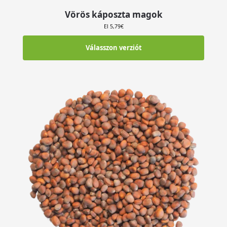
Vörös káposzta magok
El
5,79
€
Válasszon verziót