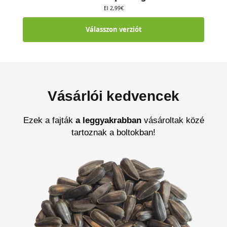
El
2,99
€
Válasszon verziót
Vásárlói kedvencek
Ezek a fajták
a leggyakrabban
vásároltak közé
tartoznak a boltokban!