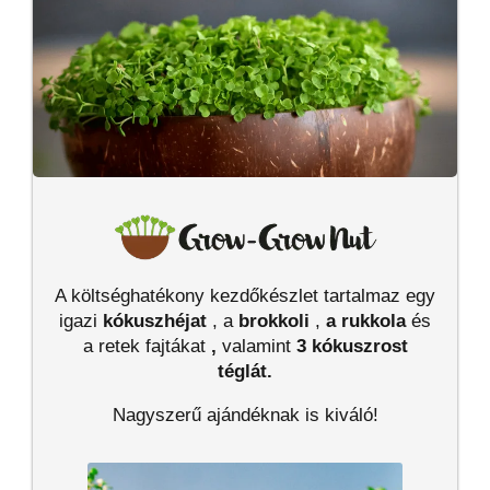
A költséghatékony kezdőkészlet tartalmaz egy
igazi
kókuszhéjat
, a
brokkoli
,
a rukkola
és
a retek fajtákat
,
valamint
3 kókuszrost
téglát.
Nagyszerű ajándéknak is kiváló!