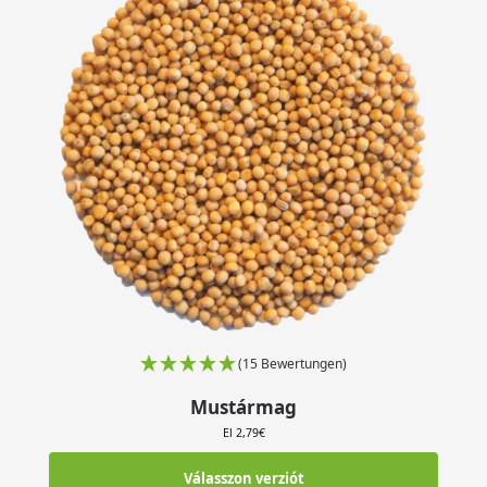
(15 Bewertungen)
Mustármag
El
2,79
€
Válasszon verziót