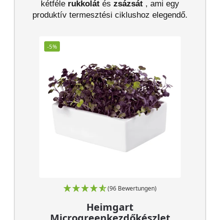
kétféle
rukkolát
és
zsázsát
, ami egy
produktív termesztési ciklushoz elegendő.
-5%
(96 Bewertungen)
Heimgart
Microgreenkezdőkészlet