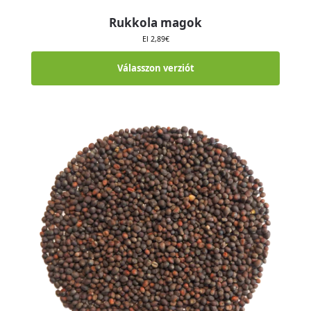
Rukkola magok
El
2,89
€
Válasszon verziót