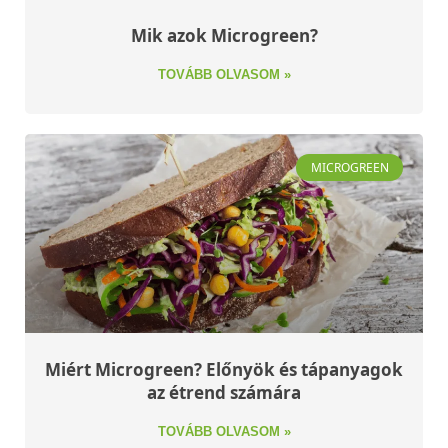
Mik azok Microgreen?
TOVÁBB OLVASOM »
MICROGREEN
Miért Microgreen? Előnyök és tápanyagok
az étrend számára
TOVÁBB OLVASOM »