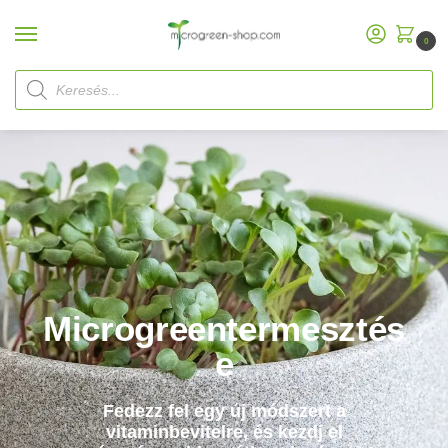
0
Start
Microgreens
/
Microgreentermesztés
e
Fedezz fel egy új módszert a
vitaminbevitelre, és kezdj el