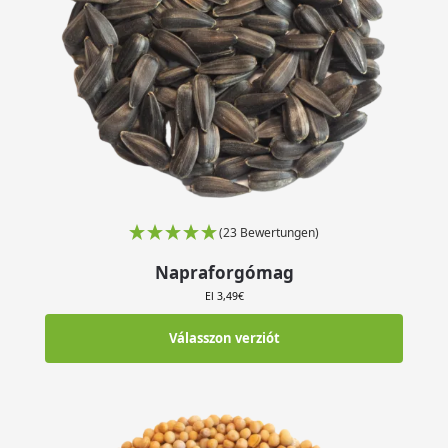
(23 Bewertungen)
Napraforgómag
El
3,49
€
Válasszon verziót