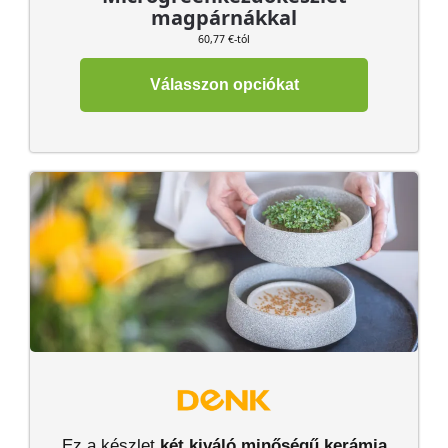
magpárnákkal
60,77 €-tól
Válasszon opciókat
Ez a készlet
két kiváló minőségű kerámia