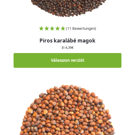
(11 Bewertungen)
Piros karalábé magok
El
4,39
€
Válasszon verziót