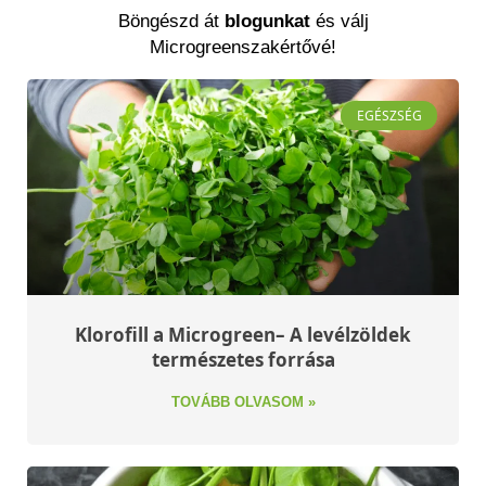
Böngészd át
blogunkat
és válj
Microgreenszakértővé!
EGÉSZSÉG
Klorofill a Microgreen– A levélzöldek
természetes forrása
TOVÁBB OLVASOM »