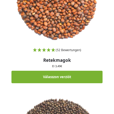
(52 Bewertungen)
Retekmagok
El
3,49
€
Válasszon verziót