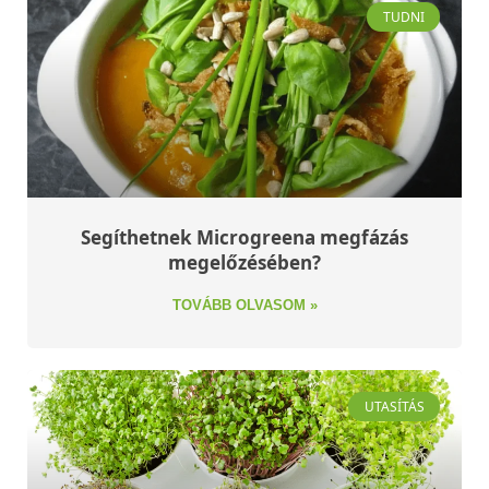
TUDNI
Segíthetnek Microgreena megfázás
megelőzésében?
TOVÁBB OLVASOM »
UTASÍTÁS