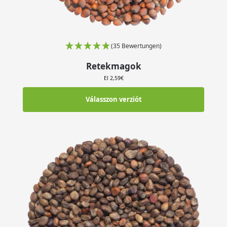
(35 Bewertungen)
Retekmagok
El
2,59
€
Válasszon verziót