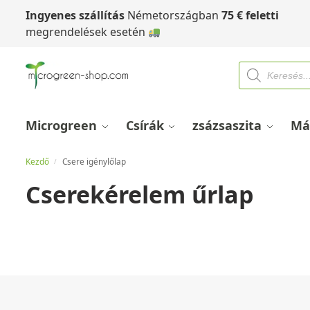
Ingyenes szállítás
Németországban
75
€
feletti
megrendelések esetén
Microgreen
Csírák
zsázsaszita
Má
Kezdő
Csere igénylőlap
/
Cserekérelem űrlap