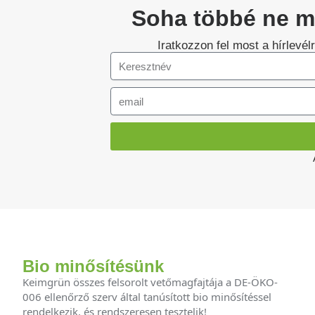
Soha többé ne ma
Iratkozzon fel most a hírlevé
Bio minősítésünk
Keimgrün összes felsorolt ​​vetőmagfajtája a DE-ÖKO-
006 ellenőrző szerv által tanúsított bio minősítéssel
rendelkezik, és rendszeresen tesztelik!