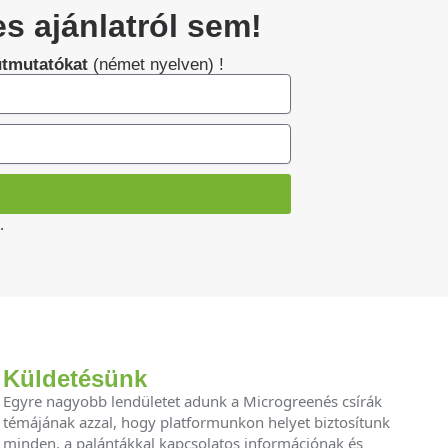
s ajánlatról sem!
útmutatókat
(német nyelven) !
.
Küldetésünk
Egyre nagyobb lendületet adunk a Microgreenés csírák
témájának azzal, hogy platformunkon helyet biztosítunk
minden, a palántákkal kapcsolatos információnak és