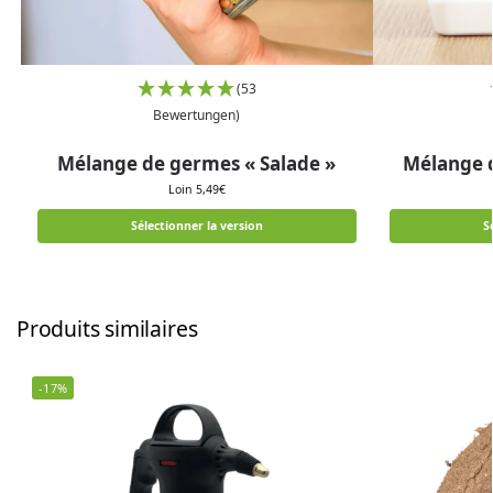
(53
Bewertungen)
Mélange de germes « Salade »
Mélange d
Loin
5,49
€
Sélectionner la version
S
Produits similaires
-17%