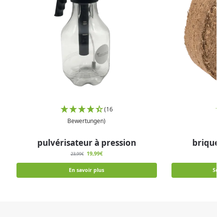
(16
Bewertungen)
pulvérisateur à pression
brique
19,99
€
23,99
€
En savoir plus
S