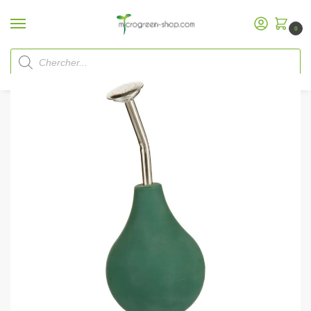
0
Accueil
Microgreen Shop
Accessoires
Boules de douche vert foncé
/
/
/