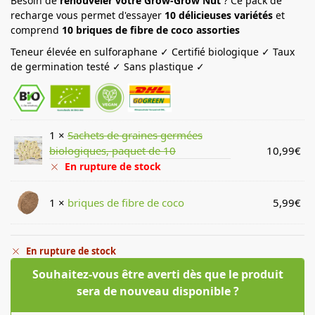
Besoin de
renouveler votre Grow-Grow Nut
? Ce pack de
recharge vous permet d'essayer
10 délicieuses variétés
et
comprend
10 briques de fibre de coco assorties
Teneur élevée en sulforaphane ✓ Certifié biologique ✓ Taux
de germination testé ✓ Sans plastique ✓
1 ×
Sachets de graines germées
biologiques, paquet de 10
10,99
€
En rupture de stock
1 ×
briques de fibre de coco
5,99
€
En rupture de stock
Souhaitez-vous être averti dès que le produit
sera de nouveau disponible ?