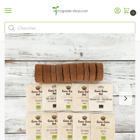
0
Accueil
Microgreen Shop
Kits de démarrage
Grow-Grow Nut Kits de recharge
/
/
/