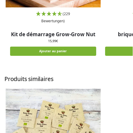
(229
Bewertungen)
Kit de démarrage Grow-Grow Nut
brique
15,99
€
Ajouter au panier
Produits similaires