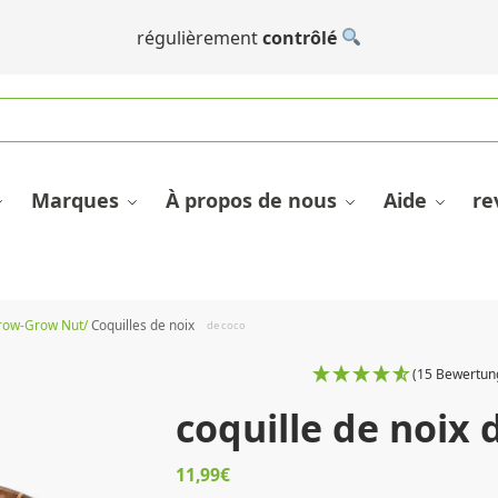
régulièrement
contrôlé
Marques
À propos de nous
Aide
re
row-Grow Nut/
Coquilles de noix
de coco
(15 Bewertun
coquille de noix 
11,99
€