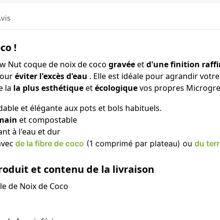
vis
co !
w Nut coque de noix de coco
gravée
et
d'une finition raff
pour
éviter l'excès d'eau
. Elle est idéale pour agrandir votr
e la
la plus esthétique
et
écologique
vos propres Microgre
able et élégante aux pots et bols habituels.
 main
et compostable
tant à l'eau et dur
avec
de la fibre de coco
(1 comprimé par plateau) ou
du ter
roduit et contenu de la livraison
le de Noix de Coco