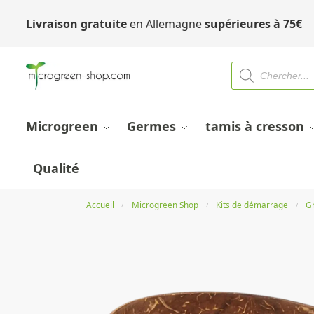
Livraison gratuite
en Allemagne
supérieures à
75
€
Microgreen
Germes
tamis à cresson
Qualité
Accueil
Microgreen Shop
Kits de démarrage
G
/
/
/