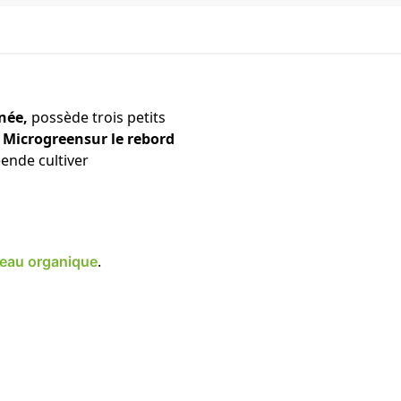
inée,
possède trois petits
e
Microgreensur le rebord
ende cultiver
.
reau organique