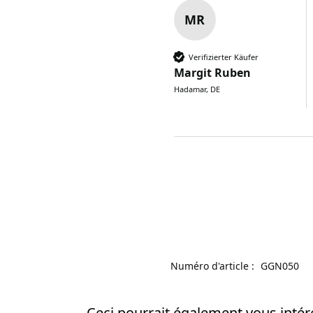
MR
Verifizierter Käufer
Margit Ruben
Hadamar, DE
Numéro d'article :
GGN050
Ceci pourrait également vous intér