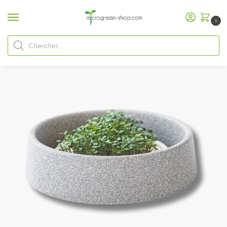
0
Accueil
Microgreen Shop
Microgreen Plateaux de culture
Denk Jardin miniature
/
/
/