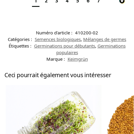
1
2
3
4
5
6
7
Numéro d'article :
410200-02
Catégories :
Semences biologiques
,
Mélanges de germes
Étiquettes :
Germinations pour débutants
,
Germinations
populaires
Marque :
Keimgrün
Ceci pourrait également vous intéresser