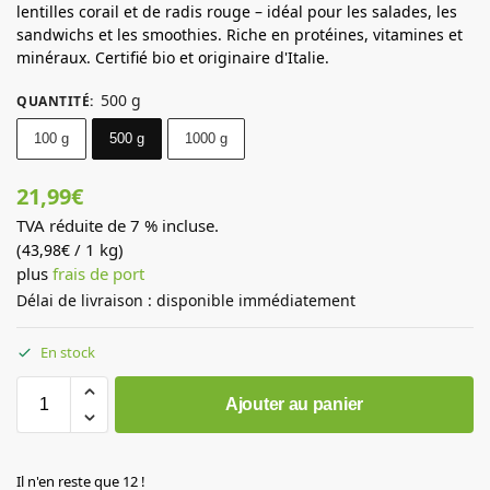
lentilles corail et de radis rouge – idéal pour les salades, les
sandwichs et les smoothies. Riche en protéines, vitamines et
minéraux. Certifié bio et originaire d'Italie.
500 g
QUANTITÉ
:
100 g
500 g
1000 g
21,99
€
TVA réduite de 7 % incluse.
(
/ 1 kg)
43,98
€
plus
frais de port
Délai de livraison : disponible immédiatement
En stock
Ajouter au panier
Il n'en reste que 12 !