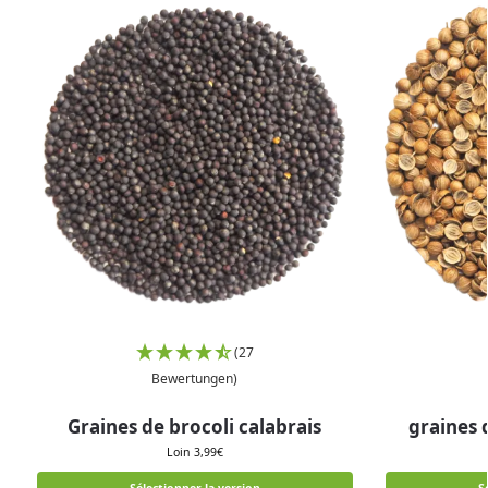
(27
Bewertungen)
Graines de brocoli calabrais
graines 
Loin
3,99
€