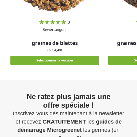
(3
Bewertungen)
graines de blettes
graines
Loin
4,49
€
Sélectionner la version
S
Ne ratez plus jamais une
offre spéciale !
Inscrivez-vous dès maintenant à la newsletter
et recevez
GRATUITEMENT
les
guides de
démarrage
Microgreenet
les germes (en