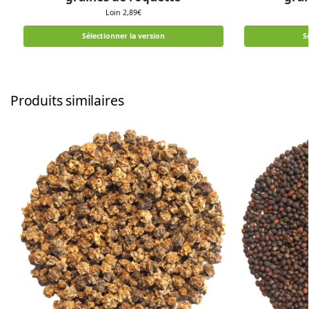
Loin
2,89
€
Sélectionner la version
S
Produits similaires