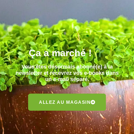
Ça a marché !
Vous êtes désormais abonné(e) à la
newsletter et recevrez vos e-books dans
un e-mail séparé.
ALLEZ AU MAGASIN