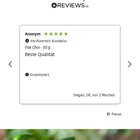
Anonym
Ano
Verifizierte/r Kunde/in
V
Pak Choi - 50 g
Brok
Beste Qualität
Gut
Incentiviert
Siegen, DE, vor 2 Wochen
Pause