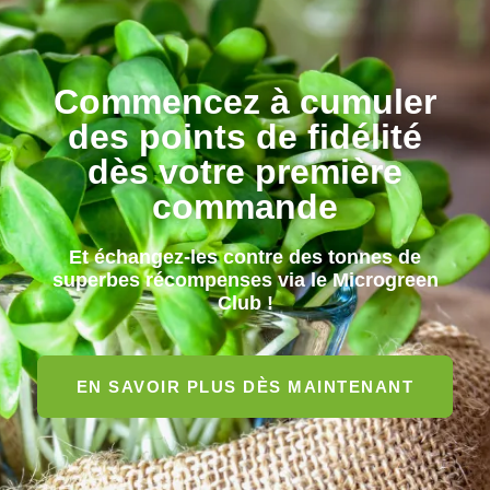
Commencez à cumuler
des points de fidélité
dès votre première
commande
Et échangez-les contre des tonnes de
superbes récompenses via le
Microgreen
Club
!
EN SAVOIR PLUS DÈS MAINTENANT