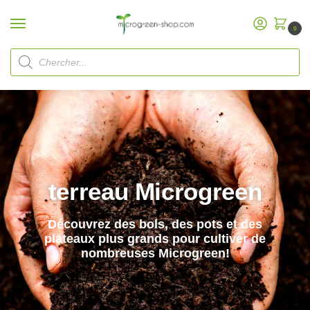
0
Microgreen Substrat
de démarrage
/
terreau Microgreen
Découvrez des bols, des pots et des
plateaux plus grands pour cultiver de
nombreuses Microgreen!