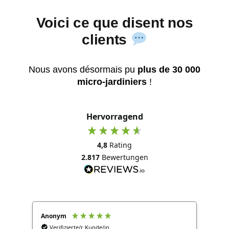
Voici ce que disent nos
clients
Nous avons désormais pu
plus de 30 000
micro-jardiniers
!
Hervorragend
4,8
Rating
2.817
Bewertungen
Anonym
Ano
Verifizierte/r Kunde/in
V