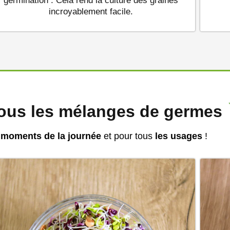
germination . Cela rend la culture des graines
incroyablement facile.
tous les mélanges de germes
 moments de la journée
et pour tous
les usages
!