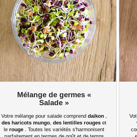
Mélange de germes «
Salade »
Votre mélange pour salade comprend
daikon
,
Vot
des haricots mungo
,
des lentilles rouges
et
le
rouge
. Toutes les variétés s'harmonisent
c
parfaitement en termes de goût et de temps