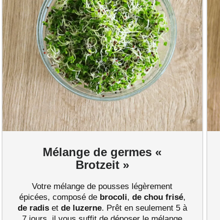
Mélange de germes «
Brotzeit »
Votre mélange de pousses légèrement
épicées, composé de
brocoli
,
de chou frisé
,
de radis
et
de luzerne
. Prêt en seulement 5 à
7 jours, il vous suffit de déposer le mélange