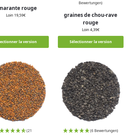
Bewertungen)
marante rouge
graines de chou-rave
Loin
19,59
€
rouge
Loin
4,39
€
lectionner la version
Sélectionner la version
(21
(6 Bewertungen)