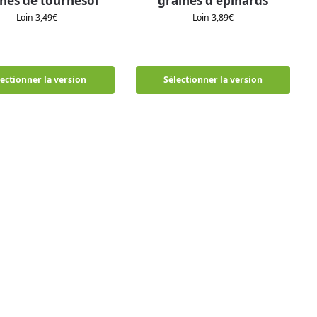
nes de tournesol
graines d'épinards
Loin
3,49
€
Loin
3,89
€
lectionner la version
Sélectionner la version