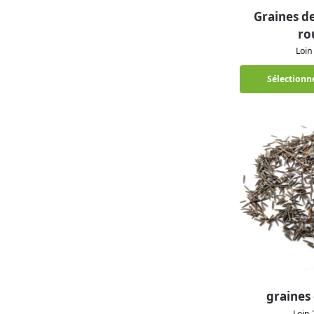
Graines d
ro
Loi
Sélectionne
graines 
Loin