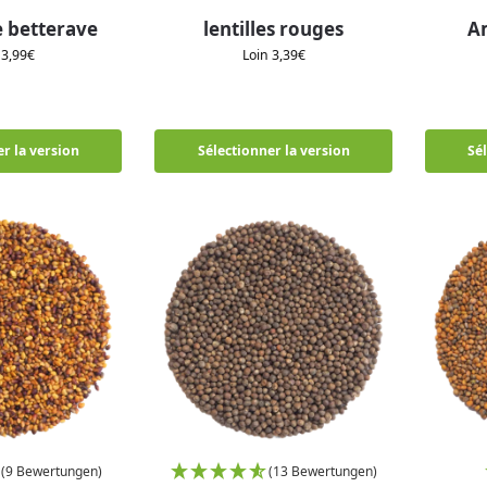
e betterave
lentilles rouges
A
n
3,99
€
Loin
3,39
€
r la version
Sélectionner la version
Sé
(9 Bewertungen)
(13 Bewertungen)