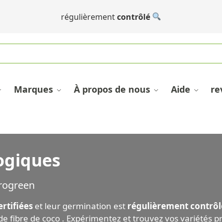
régulièrement
contrôlé
Marques
À propos de nous
Aide
re
ogiques
crogreen
rtifiées
et leur germination est
régulièrement
contrôl
de fibre de coco
. Expérimentez et trouvez vos variétés pr