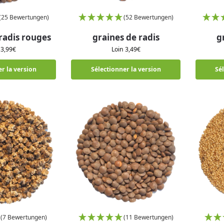
(25 Bewertungen)
(52 Bewertungen)
radis rouges
graines de radis
g
n
3,99
€
Loin
3,49
€
r la version
Sélectionner la version
Sé
(7 Bewertungen)
(11 Bewertungen)