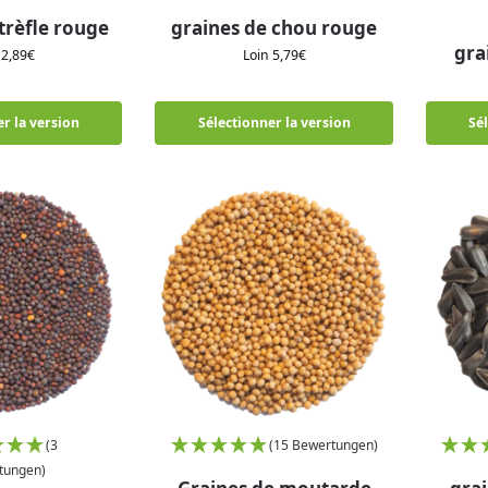
trèfle rouge
graines de chou rouge
gra
n
2,89
€
Loin
5,79
€
r la version
Sélectionner la version
Sé
(3
(15 Bewertungen)
tungen)