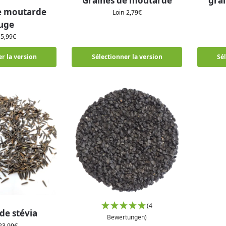
Graines de moutarde
grai
e moutarde
Loin
2,79
€
uge
n
5,99
€
r la version
Sélectionner la version
Sé
(4
de stévia
Bewertungen)
23,99
€