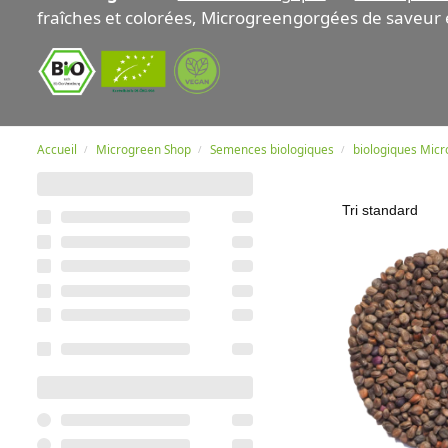
fraîches et colorées, Microgreengorgées de saveur e
Accueil
Microgreen Shop
Semences biologiques
biologiques Mic
/
/
/