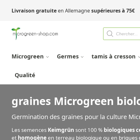
Livraison gratuite
en Allemagne
supérieures à
75
€
Microgreen
Germes
tamis à cresson
Qualité
graines Microgreen biol
Germination des graines pour la culture Mi
Les semences
Keimgrün
sont 100 %
biologiques ce
et
homogène
en
terreau biologique
ou
en briques 