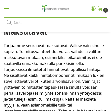
0
Etusivu
Maksutavat
/
Maksutavat
Tarjoamme seuraavat maksutavat. Valitse vain sinulle
sopivin. Toimitusvaihtoehdot voivat vaihdella valitun
maksutavan mukaan; esimerkiksi pikatoimitus ei ole
saatavilla ennakkomaksulla pankkisiirrolla.
Tarjouksissa ilmoitetut hinnat ovat lopullisia hintoja.
Ne sisältävät kaikki hintakomponentit, mukaan lukien
sovellettavat verot, kuten arvonlisäveron. Vain rajat
ylittävien toimitusten tapauksessa sinulta voidaan
periä lisäveroja (esim. yhteisöhankinnan yhteydessä)
ja/tai tulleja (esim. tullimaksuja). Näitä ei makseta
myyjälle, vaan asianomaisille tulli- tai