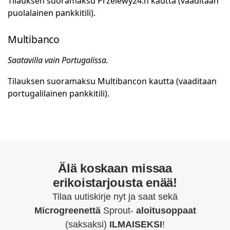
Tilauksen suoramaksu Przelewy24:n kautta (vaaditaan
puolalainen pankkitili).
Multibanco
Saatavilla vain Portugalissa.
Tilauksen suoramaksu Multibancon kautta (vaaditaan
portugalilainen pankkitili).
Älä koskaan missaa
erikoistarjousta enää!
Tilaa uutiskirje nyt ja saat sekä
Microgreenettä
Sprout-
aloitusoppaat
(saksaksi)
ILMAISEKSI
!