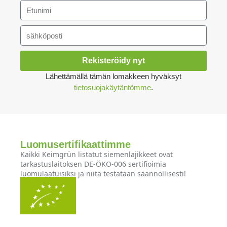
Rekisteröidy nyt
Lähettämällä tämän lomakkeen hyväksyt
tietosuojakäytäntömme
.
Luomusertifikaattimme
Kaikki Keimgrün listatut siemenlajikkeet ovat
tarkastuslaitoksen DE-ÖKO-006 sertifioimia
luomulaatuisiksi ja niitä testataan säännöllisesti!