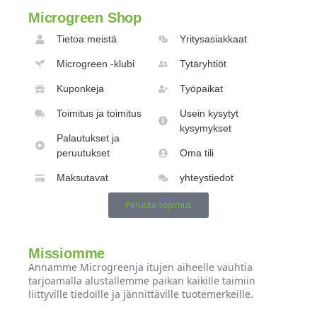
Microgreen Shop
Tietoa meistä
Yritysasiakkaat
Microgreen -klubi
Tytäryhtiöt
Kuponkeja
Työpaikat
Toimitus ja toimitus
Usein kysytyt
kysymykset
Palautukset ja
peruutukset
Oma tili
Maksutavat
yhteystiedot
Peruuta sopimus
Missiomme
Annamme Microgreenja itujen aiheelle vauhtia
tarjoamalla alustallemme paikan kaikille taimiin
liittyville tiedoille ja jännittäville tuotemerkeille.