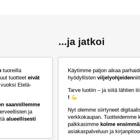
...ja jatkoi
n
tuoreilla
Käytimme paljon aikaa parhai
uut tuotteet
eivät
hyödyllisten
viljelyohjeiden
nii
vuoksi Etelä-
Tarve luotiin – ja siitä lähtien
!
ien saannillemme
Nyt olemme siirtyneet digitaa
erveellisten ja
verkkokaupan. Tuotteidemme ky
stä
alueellisesti
palkkasimme
kolme ensimmäi
asiakaspalveluun ja kirjanpito