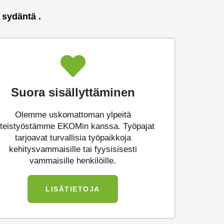
sydäntä
.
Suora sisällyttäminen
Olemme uskomattoman ylpeitä
teistyöstämme EKOMin kanssa. Työpajat
tarjoavat turvallisia työpaikkoja
kehitysvammaisille tai fyysisisesti
vammaisille henkilöille.
LISÄTIETOJA