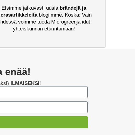
Etsimme jatkuvasti uusia
brändejä ja
ierasartikkeleita
blogiimme. Koska: Vain
yhdessä voimme tuoda Microgreenja idut
yhteiskunnan eturintamaan!
a enää!
ksi)
ILMAISEKSI
!