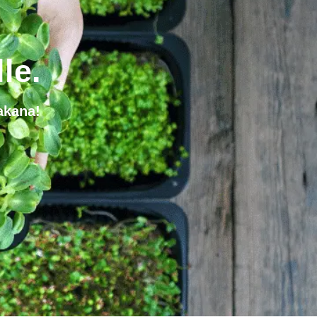
le.
takana!