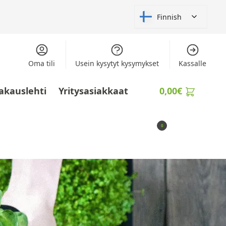
Finnish
Oma tili
Usein kysytyt kysymykset
Kassalle
akauslehti
Yritysasiakkaat
0,00
€
0