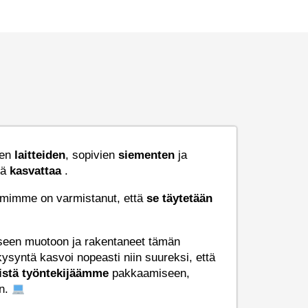
den
laitteiden
, sopivien
siementen
ja
tä
kasvattaa
.
 tiimimme on varmistanut, että
se
täytetään
liseen muotoon ja rakentaneet tämän
syntä kasvoi nopeasti niin suureksi, että
stä työntekijäämme
pakkaamiseen,
on.