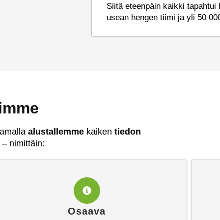
Siitä eteenpäin kaikki tapahtu
usean hengen tiimi ja yli 50 00
timme
oamalla
alustallemme
kaiken
tiedon
– nimittäin:
Osaava