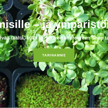
misille – ja ympäristöl
lvää täältä, kuka ja mikä on Microgreen Shop 
TARINAMME