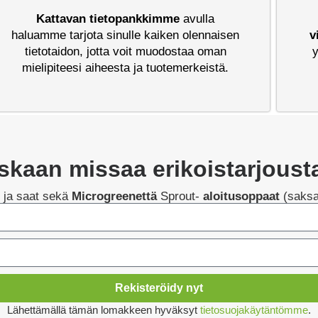
Kattavan tietopankkimme
avulla
haluamme tarjota sinulle kaiken olennaisen
v
tietotaidon, jotta voit muodostaa oman
mielipiteesi aiheesta ja tuotemerkeistä.
skaan missaa erikoistarjoust
yt ja saat sekä
Microgreenettä
Sprout-
aloitusoppaat
(saksa
Rekisteröidy nyt
Lähettämällä tämän lomakkeen hyväksyt
tietosuojakäytäntömme
.