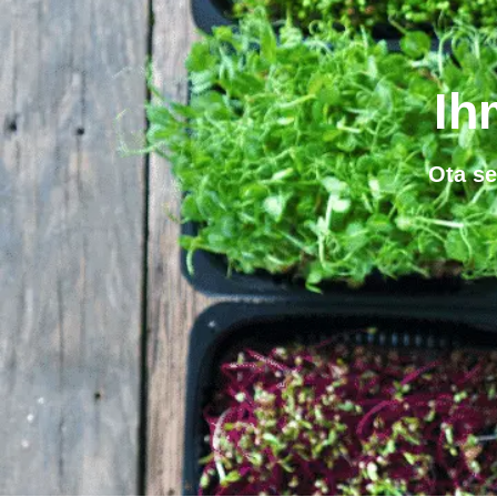
Ih
Ota se