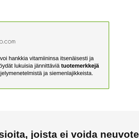
voi hankkia vitamiininsa itsenäisesti ja
löydät lukuisia jännittäviä
tuotemerkkejä
iljelymenetelmistä ja siemenlajikkeista.
sioita, joista ei voida neuvote