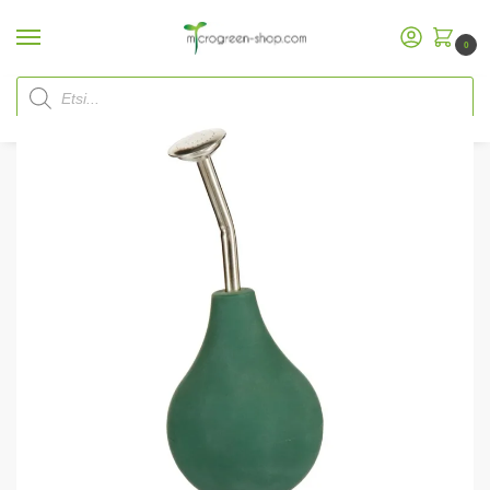
0
Etusivu
Microgreen Shop
Tarvikkeet
Tummanvihreä pallosuihku
/
/
/