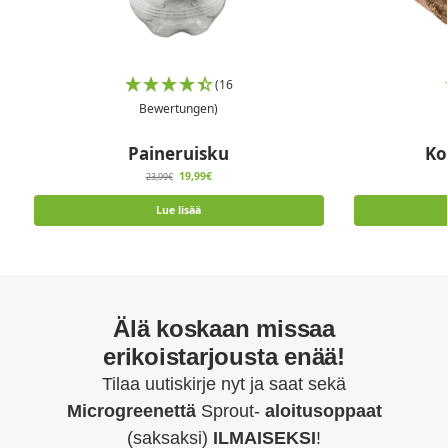
(16
Bewertungen)
Paineruisku
Ko
19,99
€
23,99
€
Lue lisää
Älä koskaan missaa
erikoistarjousta enää!
Tilaa uutiskirje nyt ja saat sekä
Microgreenettä
Sprout-
aloitusoppaat
(saksaksi)
ILMAISEKSI
!