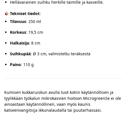
Hellävarainen suihku herkille taimille ja kasveille.
Tekniset tiedot:
Tilavuus
:
250 ml
Korkeus
:
19,5 cm
Halkaisija
: 8 cm
Suihkupää
:
Ø 3 cm, valmistettu teräksestä
Paino
:
110 g
Kumisen kukkaruiskun avulla tuot kotiin käytännöllisen ja
tyylikkään työkalun mikrokasvien hoitoon MicrogreenSe
ei ole
ainoastaan ​​käytännöllinen, vaan myös kaunis
katseenvangitsija ikkunalaudalla tai puutarhassasi.