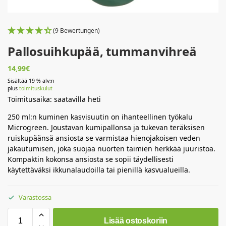
(9 Bewertungen)
Pallosuihkupää, tummanvihreä
14,99
€
Sisältää 19 % alv:n
plus
toimituskulut
Toimitusaika: saatavilla heti
250 ml:n kuminen kasvisuutin on ihanteellinen työkalu
Microgreen.
Joustavan kumipallonsa ja tukevan teräksisen
ruiskupäänsä ansiosta se varmistaa hienojakoisen veden
jakautumisen, joka suojaa nuorten taimien herkkää juuristoa.
Kompaktin kokonsa ansiosta se sopii täydellisesti
käytettäväksi ikkunalaudoilla tai pienillä kasvualueilla.
Varastossa
Lisää ostoskoriin