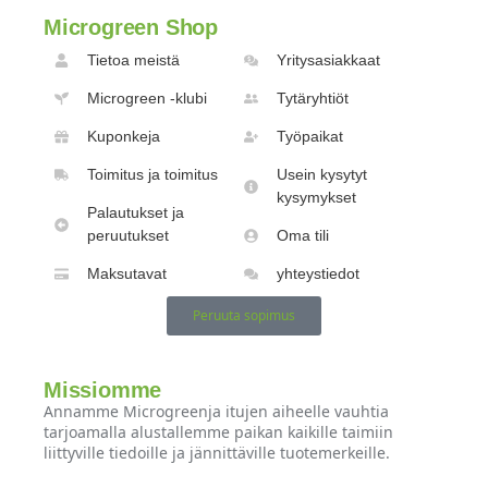
Microgreen Shop
Tietoa meistä
Yritysasiakkaat
Microgreen -klubi
Tytäryhtiöt
Kuponkeja
Työpaikat
Toimitus ja toimitus
Usein kysytyt
kysymykset
Palautukset ja
peruutukset
Oma tili
Maksutavat
yhteystiedot
Peruuta sopimus
Missiomme
Annamme Microgreenja itujen aiheelle vauhtia
tarjoamalla alustallemme paikan kaikille taimiin
liittyville tiedoille ja jännittäville tuotemerkeille.