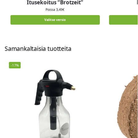
Itusekoitus “Brotzeit”
Poissa
3,49
€
Valitse versio
Samankaltaisia ​​tuotteita
-17%