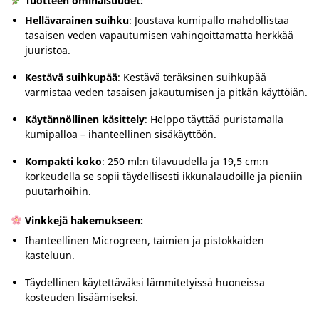
Tuotteen ominaisuudet:
Hellävarainen suihku
:
Joustava kumipallo mahdollistaa
tasaisen veden vapautumisen vahingoittamatta herkkää
juuristoa.
Kestävä suihkupää
:
Kestävä teräksinen suihkupää
varmistaa veden tasaisen jakautumisen ja pitkän käyttöiän.
Käytännöllinen käsittely
:
Helppo täyttää puristamalla
kumipalloa – ihanteellinen sisäkäyttöön.
Kompakti koko
:
250 ml:n tilavuudella ja 19,5 cm:n
korkeudella se sopii täydellisesti ikkunalaudoille ja pieniin
puutarhoihin.
Vinkkejä hakemukseen:
Ihanteellinen Microgreen, taimien ja pistokkaiden
kasteluun.
Täydellinen käytettäväksi lämmitetyissä huoneissa
kosteuden lisäämiseksi.