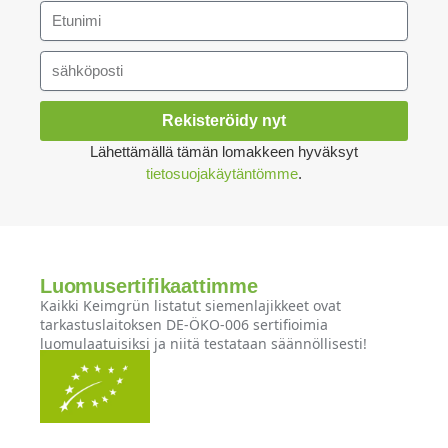
Rekisteröidy nyt
Lähettämällä tämän lomakkeen hyväksyt
tietosuojakäytäntömme
.
Luomusertifikaattimme
Kaikki Keimgrün listatut siemenlajikkeet ovat
tarkastuslaitoksen DE-ÖKO-006 sertifioimia
luomulaatuisiksi ja niitä testataan säännöllisesti!