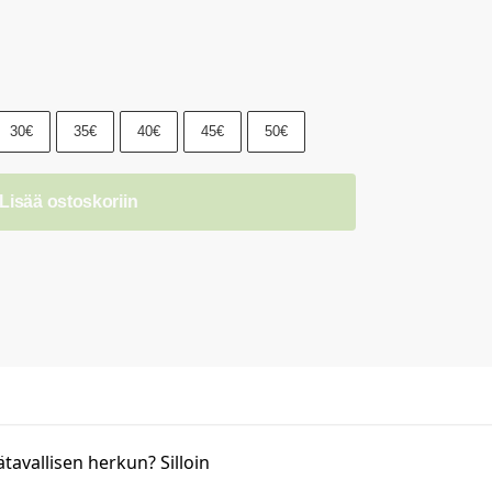
30€
35€
40€
45€
50€
Lisää ostoskoriin
ätavallisen herkun? Silloin