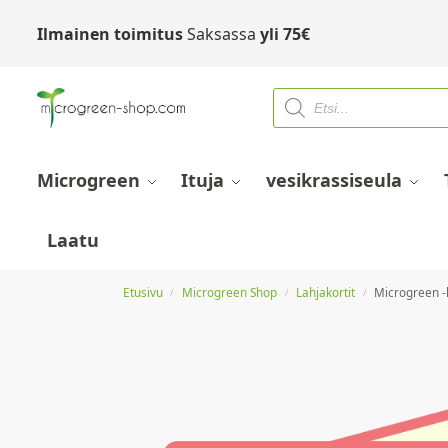
Ilmainen toimitus
Saksassa
yli
75
€
Microgreen
Ituja
vesikrassiseula
Laatu
Etusivu
Microgreen Shop
Lahjakortit
Microgreen -l
/
/
/