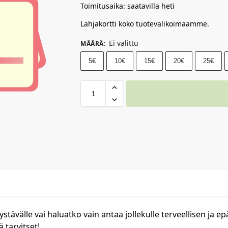
Toimitusaika: saatavilla heti
Lahjakortti koko tuotevalikoimaamme.
Ei valittu
MÄÄRÄ
:
5€
10€
15€
20€
25€
ystävälle vai haluatko vain antaa jollekulle terveellisen ja ep
 tarvitset!