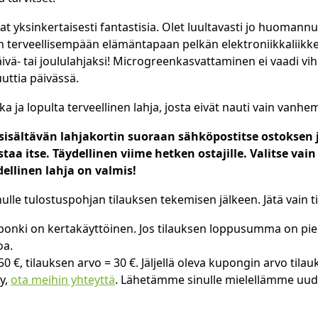
yksinkertaisesti fantastisia. Olet luultavasti jo huomann
tin terveellisempään elämäntapaan pelkän elektroniikkaliikke
ivä- tai joululahjaksi! Microgreenkasvattaminen ei vaadi vi
uttia päivässä.
ja lopulta terveellinen lahja, josta eivät nauti vain vanhe
isältävän lahjakortin suoraan sähköpostitse ostoksen j
staa itse. Täydellinen viime hetken ostajille. Valitse va
ydellinen lahja on valmis!
e tulostuspohjan tilauksen tekemisen jälkeen. Jätä vain ti
uponki on kertakäyttöinen. Jos tilauksen loppusumma on pi
oa.
 €, tilauksen arvo = 30 €. Jäljellä oleva kupongin arvo tilau
äy,
ota meihin yhteyttä
. Lähetämme sinulle mielellämme uuden