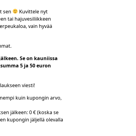
ut sen
Kuvittele nyt
en tai hajuvesiliikkeen
herpeukaloa, vain hyvää
mmat.
älkeen. Se on kauniissa
in summa 5 ja 50 euron
laukseen viesti!
enempi kuin kupongin arvo,
ksen jälkeen: 0 € (koska se
 kupongin jäljellä olevalla