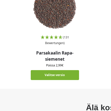
(131
Bewertungen)
Parsakaalin Rapa-
siemenet
Poissa
2,99
€
Valitse versio
Älä ko