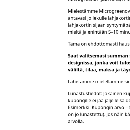
Mielestämme Microgreenovat 
antavasi jollekulle lahjakor
lahjakortin sijaan syntymäpä
mieltä ja enintään 5–10 minu
Tämä on ehdottomasti hauska 
Saat valitsemasi summan s
designissa, jonka voit tulo
väliltä, ​​tilaa, maksa ja tä
Lähetämme mielellämme sinull
Lunastustiedot: Jokainen k
kupongille ei jää jäljelle sald
Esimerkki: Kupongin arvo = 50
on jo lunastettu). Jos näin k
arvolla.