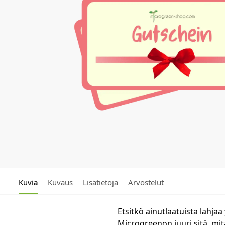
Kuvia
Kuvaus
Lisätietoja
Arvostelut
Etsitkö ainutlaatuista lahjaa 
Microgreenon juuri sitä, mitä