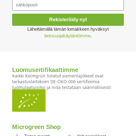
Rekisteröidy nyt
Lähettämällä tämän lomakkeen hyväksyt
tietosuojakäytäntömme
.
Luomusertifikaattimme
Kaikki Keimgrün listatut siemenlajikkeet ovat
tarkastuslaitoksen DE-ÖKO-006 sertifioimia
luomulaatuisiksi ja niitä testataan säännöllisesti!
Microgreen Shop
Tietoa meistä
Yritysasiakkaat