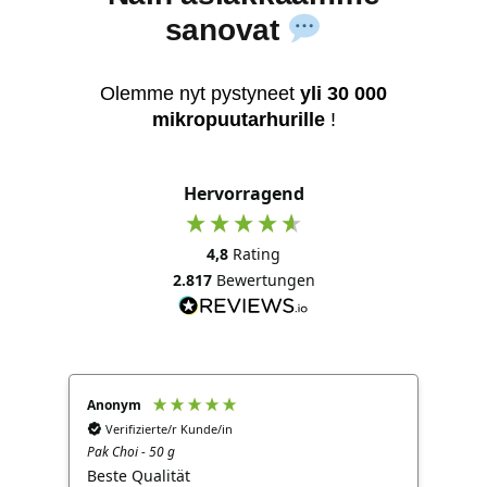
sanovat
Olemme nyt pystyneet
yli 30 000
mikropuutarhurille
!
Hervorragend
4,8
Rating
2.817
Bewertungen
Anonym
Ano
Verifizierte/r Kunde/in
V
Pak Choi - 50 g
Brok
Beste Qualität
Gut