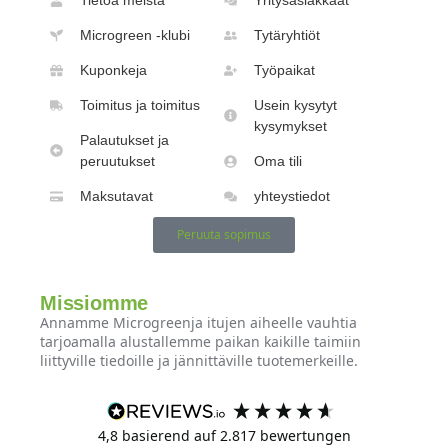
Microgreen -klubi
Tytäryhtiöt
Kuponkeja
Työpaikat
Toimitus ja toimitus
Usein kysytyt
kysymykset
Palautukset ja
peruutukset
Oma tili
Maksutavat
yhteystiedot
Peruuta sopimus
Missiomme
Annamme Microgreenja itujen aiheelle vauhtia
tarjoamalla alustallemme paikan kaikille taimiin
liittyville tiedoille ja jännittäville tuotemerkeille.
4,8
basierend auf
2.817
bewertungen