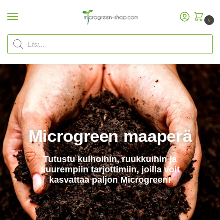
0
Aloitus
Microgreen kasvualusta
/
Microgreen maaperä
Tutustu kulhoihin, ruukkuihin ja
suurempiin tarjottimiin, joilla voit
kasvattaa paljon Microgreen!