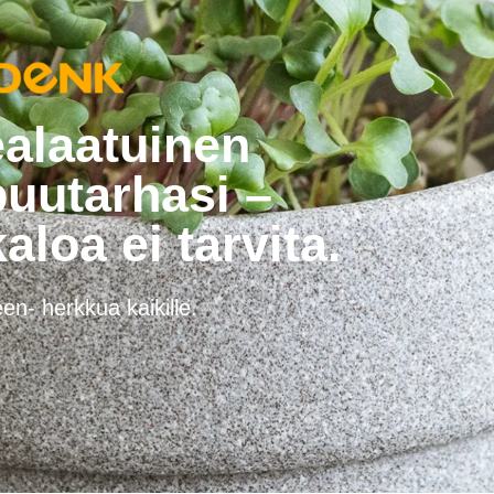
alaatuinen
uutarhasi –
aloa ei tarvita.
en- herkkua kaikille.