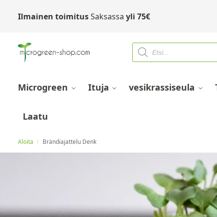
Ilmainen toimitus
Saksassa
yli
75
€
Microgreen
Ituja
vesikrassiseula
Laatu
Aloita
Brändiajattelu Denk
/