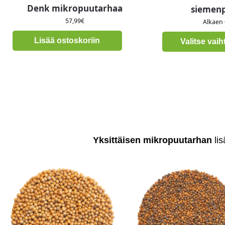
Denk mikropuutarhaa
siemenp
57,99
€
Alkaen 
Lisää ostoskoriin
Valitse vai
Yksittäisen mikropuutarhan
lis