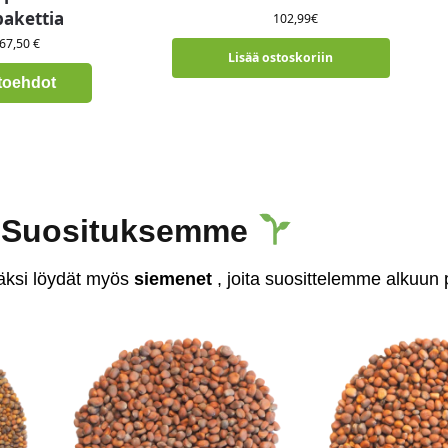
akettia
102,99
€
67,50 €
Lisää ostoskoriin
htoehdot
Suosituksemme
äksi löydät myös
siemenet
, joita suosittelemme alkuun