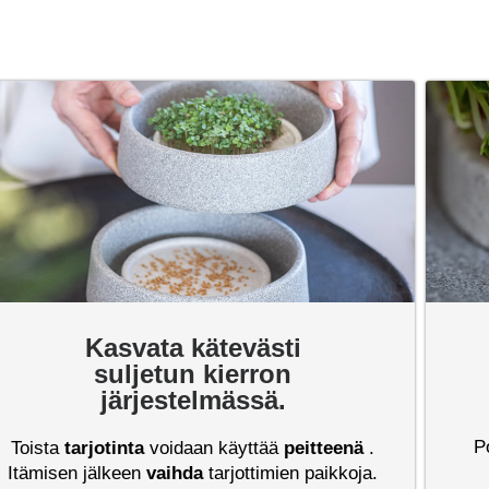
Kasvata kätevästi
suljetun kierron
järjestelmässä.
P
Toista
tarjotinta
voidaan käyttää
peitteenä
.
Itämisen jälkeen
vaihda
tarjottimien paikkoja.