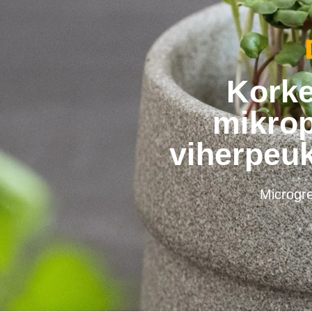
Korke
mikrop
viherpeuk
Microgre