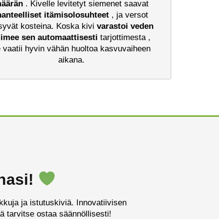
äärän
. Kivelle levitetyt siemenet saavat
hanteelliset
itämisolosuhteet
, ja versot
syvät kosteina. Koska kivi
varastoi veden
a
imee sen
automaattisesti
tarjottimesta ,
 vaatii hyvin vähän huoltoa kasvuvaiheen
aikana.
hasi!
kuja ja istutuskiviä. Innovatiivisen
tarvitse ostaa säännöllisesti!