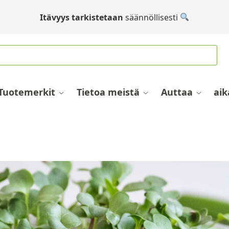
Itävyys tarkistetaan
säännöllisesti
Tuotemerkit
Tietoa meistä
Auttaa
aik