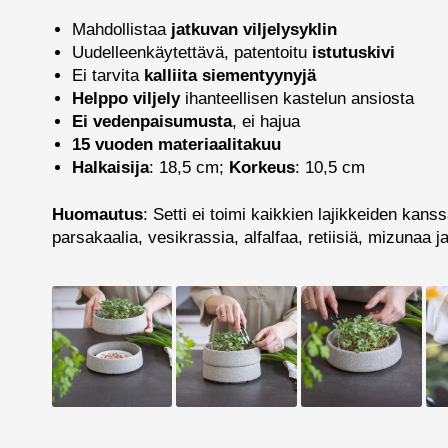
Mahdollistaa
jatkuvan viljelysyklin
Uudelleenkäytettävä, patentoitu
istutuskivi
Ei tarvita
kalliita siementyynyjä
Helppo viljely
ihanteellisen kastelun ansiosta
Ei vedenpaisumusta
, ei hajua
15 vuoden materiaalitakuu
Halkaisija
: 18,5 cm;
Korkeus
: 10,5 cm
Huomautus
: Setti ei toimi kaikkien lajikkeiden kan
parsakaalia, vesikrassia, alfalfaa, retiisiä, mizunaa ja 