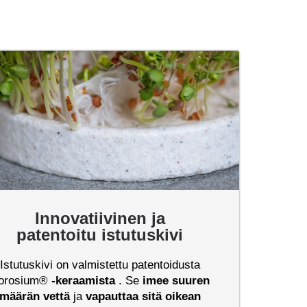
Innovatiivinen ja
patentoitu istutuskivi
Istutuskivi on valmistettu patentoidusta
orosium®
-keraamista
. Se
imee suuren
määrän vettä
ja
vapauttaa sitä oikean