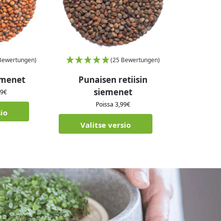
Bewertungen)
(25 Bewertungen)
iemenet
Punaisen retiisin
siemenet
49
€
Poissa
3,99
€
sio
Valitse versio