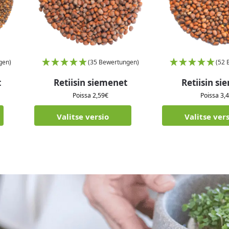
gen)
(35 Bewertungen)
(52 
t
Retiisin siemenet
Retiisin s
Poissa
2,59
€
Poissa
3,
Valitse versio
Valitse ver