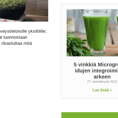
eystietoisille yksilöille:
vät luonnostaan
 rikastuttaa mitä
5 vinkkiä Microgr
idujen integroim
arkeen
27. tammikuuta 2022
Lue lisää »