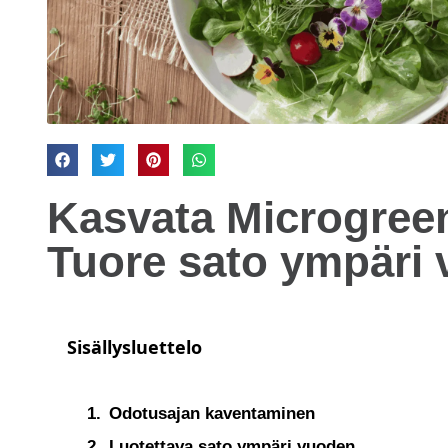
Kasvata Microgreen
Tuore sato ympäri
Sisällysluettelo
Odotusajan kaventaminen
Luotettava sato ympäri vuoden