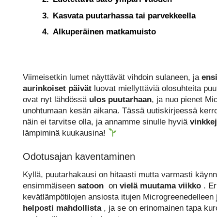
Kasvata puutarhassa tai parvekkeella
Alkuperäinen matkamuisto
Viimeisetkin lumet näyttävät vihdoin sulaneen, ja
ens
aurinkoiset päivät
luovat miellyttäviä olosuhteita pu
ovat nyt lähdössä
ulos puutarhaan
, ja nuo pienet M
unohtumaan kesän aikana. Tässä uutiskirjeessä kerr
näin ei tarvitse olla, ja annamme sinulle hyviä
vinkke
lämpiminä kuukausina!
Odotusajan kaventaminen
Kyllä, puutarhakausi on hitaasti mutta varmasti käyn
ensimmäiseen
satoon
on
vielä muutama viikko
. Er
kevätlämpötilojen ansiosta itujen Microgreenedelleen
helposti mahdollista
, ja se on erinomainen tapa k