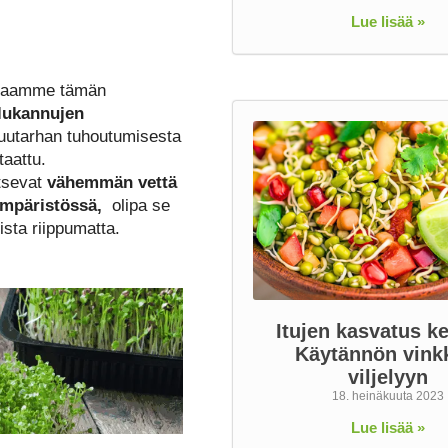
Lue lisää »
maamme tämän
lukannujen
uutarhan tuhoutumisesta
taattu.
itsevat
vähemmän vettä
ympäristössä,
olipa se
ista riippumatta.
Itujen kasvatus ke
Käytännön vink
viljelyyn
18. heinäkuuta 2023
Lue lisää »