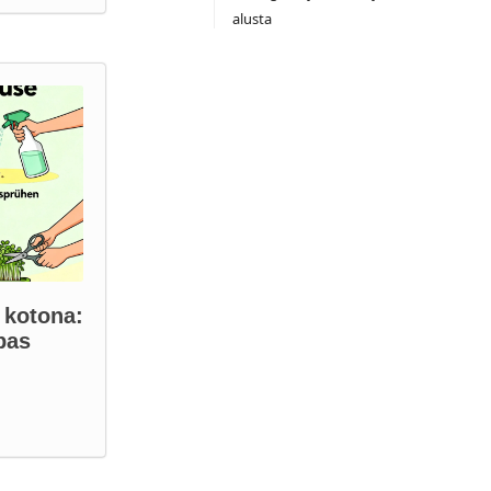
alusta
 kotona:
pas