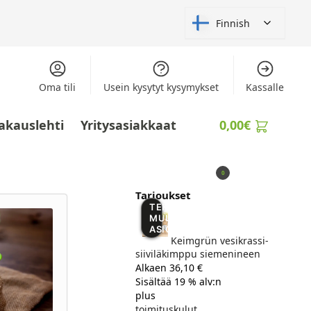
Finnish
Oma tili
Usein kysytyt kysymykset
Kassalle
akauslehti
Yritysasiakkaat
0,00
€
0
Tarjoukset
TEKOÄLY
MUUTTAA
ASIOITA
Keimgrün vesikrassi-
siiviläkimppu siemenineen
Alkaen 36,10 €
Sisältää 19 % alv:n
plus
toimituskulut