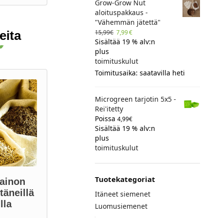
Grow-Grow Nut
aloituspakkaus -
"Vähemmän jätettä"
15,99
€
7,99
€
eita
Sisältää 19 % alv:n
plus
toimituskulut
Toimitusaika: saatavilla heti
Microgreen tarjotin 5x5 -
Rei'itetty
Poissa
4,99
€
Sisältää 19 % alv:n
plus
toimituskulut
Tuotekategoriat
ainon
täneillä
Itäneet siemenet
lla
Luomusiemenet