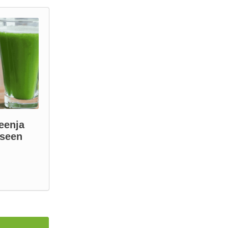
eenja
iseen