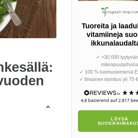
Tuoreita ja laadu
vitamiineja su
ikkunalaudalt
✓ >30 000 tyytyväi
kesällä:
mikropuutarhuri
✓ 100 % luomusiemeniä E
 vuoden
✓ Ilmainen toimitus yli 75 € 
4,8
basierend auf
2.817
bew
LÖYDÄ
SUOSIKKIMAKU