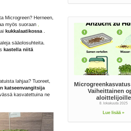
sta Microgreen? Herneen,
taa myös suoraan
,
ai
kukkalaatikossa
.
leja sääolosuhteita.
ös
kastella niitä
atuista lahjaa? Tuoreet,
Microgreenkasvatus
en katseenvangitsija
Vaiheittainen o
vässä kasvatettuina ne
aloittelijoille
8. lokakuuta 2025
Lue lisää »