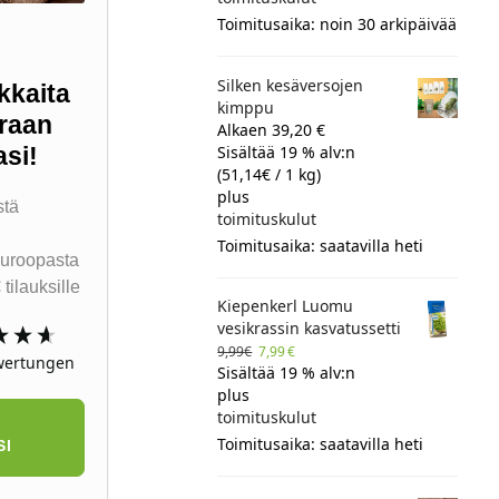
Toimitusaika: noin 30 arkipäivää
Silken kesäversojen
kkaita
kimppu
oraan
Alkaen 39,20 €
asi!
Sisältää 19 % alv:n
(
51,14
€
/ 1 kg)
plus
stä
toimituskulut
a
Toimitusaika: saatavilla heti
uroopasta
tilauksille
Kiepenkerl Luomu
vesikrassin kasvatussetti
9,99
€
7,99
€
ertungen
Sisältää 19 % alv:n
plus
toimituskulut
Toimitusaika: saatavilla heti
SI