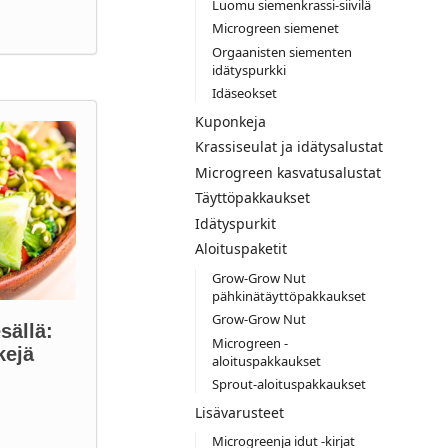
Luomu siemenkrassi-siivilä
Microgreen siemenet
Orgaanisten siementen
idätyspurkki
Idäseokset
Kuponkeja
Krassiseulat ja idätysalustat
Microgreen kasvatusalustat
Täyttöpakkaukset
Idätyspurkit
Aloituspaketit
Grow-Grow Nut
pähkinätäyttöpakkaukset
Grow-Grow Nut
sällä:
Microgreen -
kejä
aloituspakkaukset
Sprout-aloituspakkaukset
Lisävarusteet
Microgreenja idut -kirjat