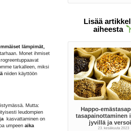
Lisää artikkel
aiheesta
immäiset lämpimät,
utarhaan. Monet ihmiset
icrogreentuppaavat
omme tarkalleen, miksi
jä
niiden käyttöön
nistymässä. Mutta:
Happo-emästasap
ityisesti leudompien
tasapainottaminen i
ja
kasvattaminen on
jyvillä ja versoi
uroa umpeen
aika
23. kesäkuuta 2023