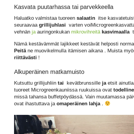
Kasvata puutarhassa tai parvekkeella
Haluatko valmistaa tuoreen
salaatin
itse kasvatetui
seuraavaa
grillijuhlasi
varten voiMicrogreenkasvat
vehnän
ja
auringonkukan
mikrovihreitä
kasvimaalla
t
Nämä kestävämmät lajikkeet kestävät helposti normaa
Peitä
ne muovikelmulla itämisen aikana . Muista my
riittävästi
!
Alkuperäinen matkamuisto
Kutsuttu grillijuhliin
tai
kevätbrunssille
ja
etsit ainutla
tuoreet Microgreenkauniissa ruukuissa ovat
todellin
missä tahansa buffetpöydässä. Vain muutamassa päi
ovat ihastuttava ja
omaperäinen lahja
.