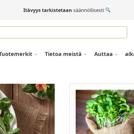
Itävyys tarkistetaan
säännöllisesti
Tuotemerkit
Tietoa meistä
Auttaa
aik