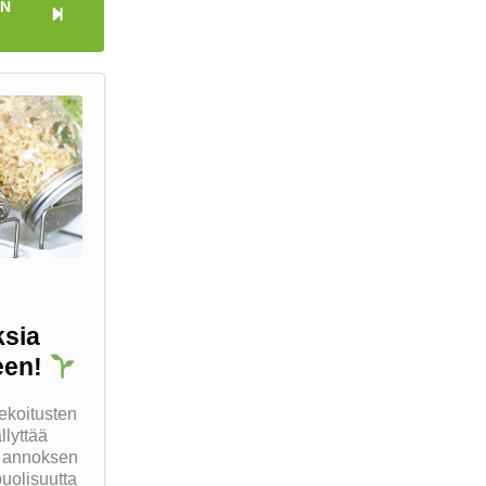
IN
ksia
keen!
ekoitusten
llyttää
n annoksen
puolisuutta