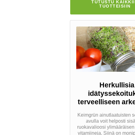
TUTUSTU KAIKKI
TUOTTEISIIN
Herkullisia
idätyssekoitu
terveelliseen ar
Keimgrün ainutlaatuisten s
avulla voit helposti sisä
ruokavalioosi ylimääräise
vitamiineja. Siinä on moni