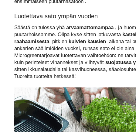
ensimmäiseen puutarhasatoon
.
Luotettava sato ympäri vuoden
Säästä on tulossa yhä
arvaamattomampaa
,
ja huo
puutarhoissamme. Olipa kyse sitten jatkuvasta
kaste
raahaamisesta
pitkien
kuivien kausien
aikana tai p
ankarien sääilmiöiden vuoksi, runsas sato ei ole aina 
Microgreentarjoavat luotettavan vaihtoehdon: ne tarv
kuin perinteiset vihannekset ja viihtyvät
suojatussa 
sitten ikkunalaudalla tai kasvihuoneessa, sääolosuhte
Tuoreita tuotteita hetkessä!