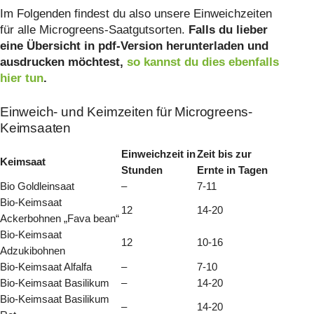
Im Folgenden findest du also unsere Einweichzeiten
für alle Microgreens-Saatgutsorten.
Falls du lieber
eine Übersicht in pdf-Version herunterladen und
ausdrucken möchtest,
so kannst du dies ebenfalls
hier tun
.
Einweich- und Keimzeiten für Microgreens-
Keimsaaten
Einweichzeit in
Zeit bis zur
Keimsaat
Stunden
Ernte in Tagen
Bio Goldleinsaat
–
7-11
Bio-Keimsaat
12
14-20
Ackerbohnen „Fava bean“
Bio-Keimsaat
12
10-16
Adzukibohnen
Bio-Keimsaat Alfalfa
–
7-10
Bio-Keimsaat Basilikum
–
14-20
Bio-Keimsaat Basilikum
–
14-20