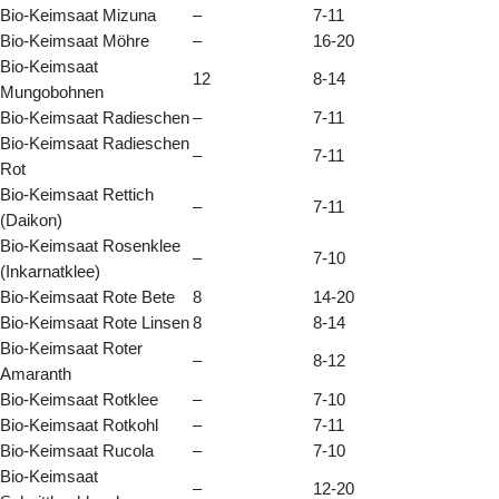
Bio-Keimsaat Mizuna
–
7-11
Bio-Keimsaat Möhre
–
16-20
Bio-Keimsaat
12
8-14
Mungobohnen
Bio-Keimsaat Radieschen
–
7-11
Bio-Keimsaat Radieschen
–
7-11
Rot
Bio-Keimsaat Rettich
–
7-11
(Daikon)
Bio-Keimsaat Rosenklee
–
7-10
(Inkarnatklee)
Bio-Keimsaat Rote Bete
8
14-20
Bio-Keimsaat Rote Linsen
8
8-14
Bio-Keimsaat Roter
–
8-12
Amaranth
Bio-Keimsaat Rotklee
–
7-10
Bio-Keimsaat Rotkohl
–
7-11
Bio-Keimsaat Rucola
–
7-10
Bio-Keimsaat
–
12-20