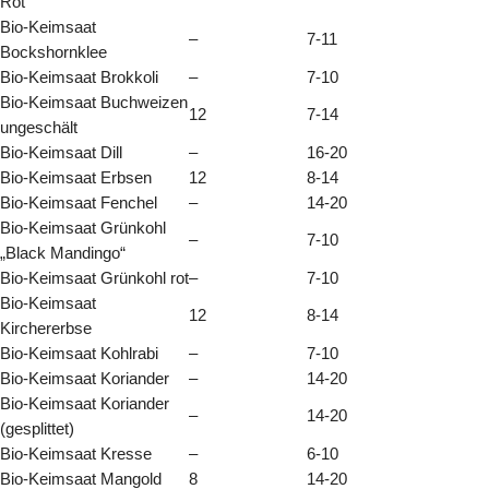
Rot
Bio-Keimsaat
–
7-11
Bockshornklee
Bio-Keimsaat Brokkoli
–
7-10
Bio-Keimsaat Buchweizen
12
7-14
ungeschält
Bio-Keimsaat Dill
–
16-20
Bio-Keimsaat Erbsen
12
8-14
Bio-Keimsaat Fenchel
–
14-20
Bio-Keimsaat Grünkohl
–
7-10
„Black Mandingo“
Bio-Keimsaat Grünkohl rot
–
7-10
Bio-Keimsaat
12
8-14
Kirchererbse
Bio-Keimsaat Kohlrabi
–
7-10
Bio-Keimsaat Koriander
–
14-20
Bio-Keimsaat Koriander
–
14-20
(gesplittet)
Bio-Keimsaat Kresse
–
6-10
Bio-Keimsaat Mangold
8
14-20