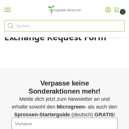
0
Start
Exchange Request Form
/
Exchange Request Form
Verpasse keine
Sonderaktionen mehr!
Melde dich jetzt zum Newsletter an und
erhalte sowohl den
Microgreen-
als auch den
Sprossen-Starterguide
(deutsch)
GRATIS
!