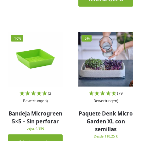
-10%
-5%
(2
(79
Bewertungen)
Bewertungen)
Bandeja Microgreen
Paquete Denk Micro
5×5 – Sin perforar
Garden XL con
semillas
Lejos
4,99
€
Desde 110,25 €