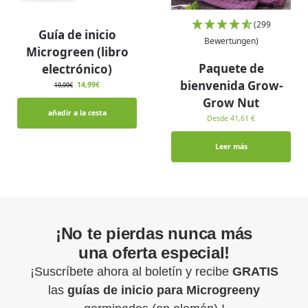
(299
Guía de inicio
Bewertungen)
Microgreen (libro
Paquete de
electrónico)
bienvenida Grow-
14,99
€
19,99
€
Grow Nut
añadir a la cesta
Desde 41,61 €
Leer más
¡No te pierdas nunca más
una oferta especial!
¡Suscríbete ahora al boletín y recibe
GRATIS
las
guías de inicio para
Microgreeny