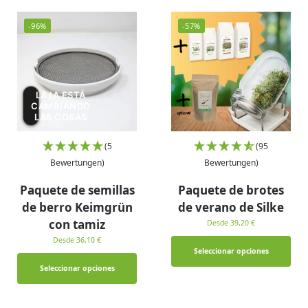
-96%
-57%
LA IA ESTÁ
CAMBIANDO
LAS COSAS
(5
(95
Bewertungen)
Bewertungen)
Paquete de semillas
Paquete de brotes
de berro Keimgrün
de verano de Silke
con tamiz
Desde 39,20 €
Desde 36,10 €
Seleccionar opciones
Seleccionar opciones