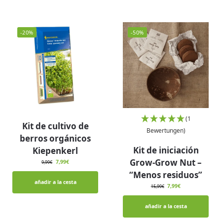
-20%
-50%
(1
Kit de cultivo de
Bewertungen)
berros orgánicos
Kit de iniciación
Kiepenkerl
Grow-Grow Nut –
7,99
€
9,99
€
“Menos residuos”
añadir a la cesta
7,99
€
15,99
€
añadir a la cesta