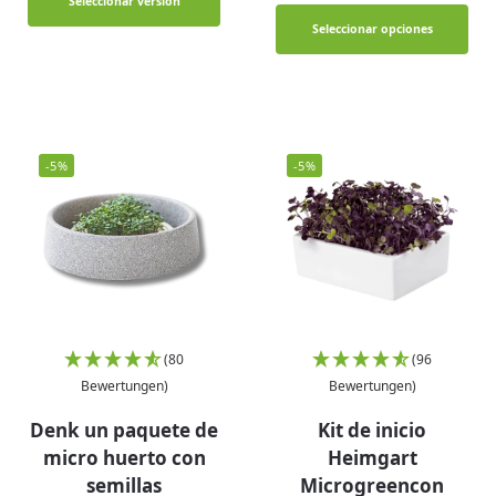
Seleccionar versión
Seleccionar opciones
-5%
-5%
(80
(96
Bewertungen)
Bewertungen)
Denk un paquete de
Kit de inicio
micro huerto con
Heimgart
semillas
Microgreencon