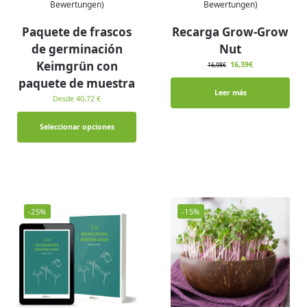
Bewertungen)
Bewertungen)
Paquete de frascos
Recarga Grow-Grow
de germinación
Nut
Keimgrün con
16,39
€
16,98
€
paquete de muestra
Leer más
Desde 40,72 €
Seleccionar opciones
-25%
-15%