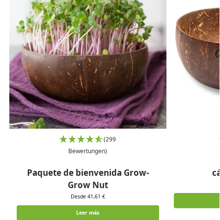
(299
Bewertungen)
Paquete de bienvenida Grow-
c
Grow Nut
Desde 41,61 €
Leer más