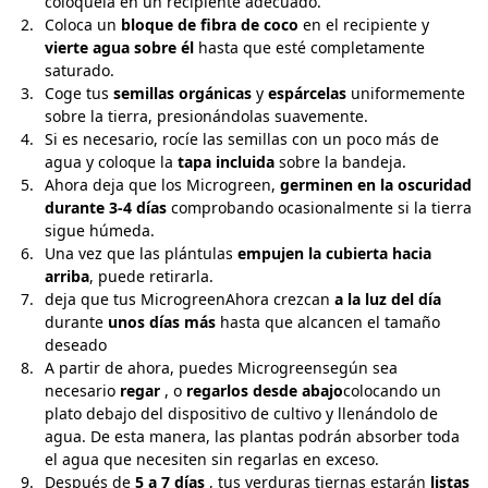
colóquela en un recipiente adecuado.
Coloca un
bloque de fibra de coco
en el recipiente y
vierte
agua sobre él
hasta que esté completamente
saturado.
Coge tus
semillas orgánicas
y
espárcelas
uniformemente
sobre la tierra, presionándolas suavemente.
Si es necesario, rocíe las semillas con un poco más de
agua y coloque la
tapa incluida
sobre la bandeja.
Ahora deja que los Microgreen,
germinen en la oscuridad
durante 3-4 días
comprobando ocasionalmente si la tierra
sigue húmeda.
Una vez que las plántulas
empujen la cubierta hacia
arriba
, puede retirarla.
deja que tus MicrogreenAhora crezcan
a la luz del día
durante
unos días más
hasta que alcancen el tamaño
deseado
A partir de ahora, puedes Microgreensegún sea
necesario
regar
, o
regarlos desde abajo
colocando un
plato debajo del dispositivo de cultivo y llenándolo de
agua. De esta manera, las plantas podrán absorber toda
el agua que necesiten sin regarlas en exceso.
Después de
5 a 7 días
, tus verduras tiernas estarán
listas