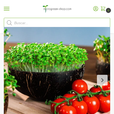
0
Inicio
Microgreen Shop
Paquetes de inicio
Grow-Grow Nuts
Grow-Grow Nut Paquete de inicio
/
/
/
/