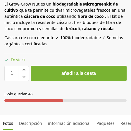
El Grow-Grow Nut es un
biodegradable Microgreenkit de
cultivo
que te permite cultivar microvegetales frescos en una
auténtica
cáscara de coco
utilizando
fibra de coco
. El kit de
inicio incluye la resistente cáscara, tres bloques de fibra de
coco comprimida y semillas de
brócoli
,
rábano
y
rúcula
.
Cáscara de coco elegante ✓ 100% biodegradable ✓ Semillas
orgánicas certificadas
En stock
añadir a la cesta
¡Solo quedan 48!
Fotos
Descripción
información adicional
Paquetes
Rese