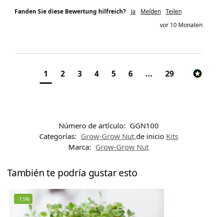
Fanden Sie diese Bewertung hilfreich?
Ja
Melden
Teilen
vor 10 Monaten
1
2
3
4
5
6
...
29
Número de artículo:
GGN100
Categorías:
Grow-Grow Nut,
de inicio
Kits
Marca:
Grow-Grow Nut
También te podría gustar esto
-15%