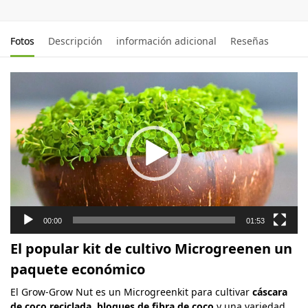
Fotos
Descripción
información adicional
Reseñas
Video-
Player
00:00
01:53
El popular kit de cultivo Microgreenen un
paquete económico
El Grow-Grow Nut es un Microgreenkit para cultivar
cáscara
de coco reciclada
,
bloques de fibra de coco
y una variedad