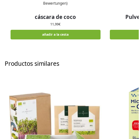
Bewertungen)
cáscara de coco
Pulve
11,99
€
añadir a la cesta
Productos similares