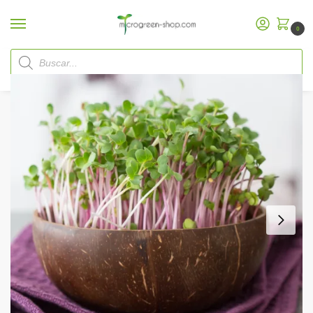
0
Inicio
Microgreen Shop
Kits de Inicio
Grow-Grow Nut/
Grow-Grow Nut Kit de Bienvenida
/
/
/