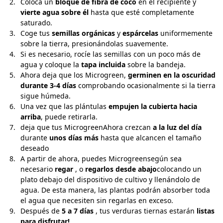
Coloca un
bloque de fibra de coco
en el recipiente y
vierte
agua sobre él
hasta que esté completamente
saturado.
Coge tus
semillas orgánicas
y
espárcelas
uniformemente
sobre la tierra, presionándolas suavemente.
Si es necesario, rocíe las semillas con un poco más de
agua y coloque la
tapa incluida
sobre la bandeja.
Ahora deja que los Microgreen,
germinen en la oscuridad
durante 3-4 días
comprobando ocasionalmente si la tierra
sigue húmeda.
Una vez que las plántulas
empujen la cubierta hacia
arriba
, puede retirarla.
deja que tus MicrogreenAhora crezcan
a la luz del día
durante
unos días más
hasta que alcancen el tamaño
deseado
A partir de ahora, puedes Microgreensegún sea
necesario
regar
, o
regarlos desde abajo
colocando un
plato debajo del dispositivo de cultivo y llenándolo de
agua. De esta manera, las plantas podrán absorber toda
el agua que necesiten sin regarlas en exceso.
Después de
5 a 7 días
, tus verduras tiernas estarán
listas
para disfrutar!