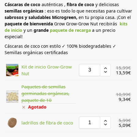
Cáscaras de coco
auténticas ,
fibra de coco
y deliciosas
semillas orgánicas
: eso es todo lo que necesitas para cultivar
sabrosos y saludables Microgreen,
en tu propia casa. ¡Con el
paquete de bienvenida
Grow Grow-Grow Nut recibirás
kits
de inicio
y un
grande
paquete de recarga
a un precio
especial!
Cáscaras de coco con estilo ✓ 100% biodegradables ✓
Semillas orgánicas certificadas
Kit de inicio Grow-Grow
15,99
€
13,59
€
Nut
Paquetes de semillas
germinadas orgánicas,
10,99
€
9,34
€
paquete de 10
Agotado
5,99
€
ladrillos de fibra de coco
5,09
€