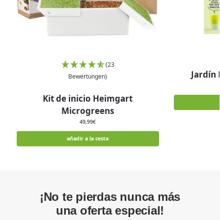
(23
Jardín
Bewertungen)
Kit de inicio Heimgart
Microgreens
49,99
€
añadir a la cesta
¡No te pierdas nunca más
una oferta especial!