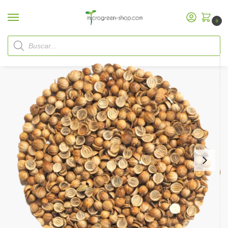
0
Inicio
Microgreen Shop
Semillas Orgánicas
Semillas Microgreen
Semillas de Cilantro Partidas
/
/
/
/