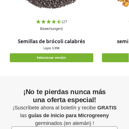
(27
Bewertungen)
Semillas de brócoli calabrés
semi
Lejos
3,99
€
Seleccionar versión
¡No te pierdas nunca más
una oferta especial!
¡Suscríbete ahora al boletín y recibe
GRATIS
las
guías de inicio para
Microgreeny
germinados (en alemán) !