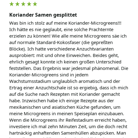
Koriander Samen gesplittet
Was bin ich stolz auf meine Koriander-Microgreens!!! 
Ich hätte es nie geglaubt, eine solche Prachternte 
erzielen zu können! Wie alle meine Microgreens säe ich 
auf normale Standard-Kokosfaser (die gepreßten 
Blöcke). Ich hatte verschiedene Anzuchtvarianten 
ausprobiert: mit und ohne Einweichen. Beides geht, 
ehrlich gesagt konnte ich keinen großen Unterschied 
feststellen. Das Ergebnis war jedesmal phänomenal. Die 
Koriander-Microgreens sind in jedem 
Wachstumsstadium unglaublich aromatisch und der 
Ertrag einer Anzuchtschale ist so ergiebig, dass ich mich 
auf die Suche nach Rezepten mit Koriander gemacht 
habe. Inzwischen habe ich einige Rezepte aus der 
mexikanischen und asiatischen Küche gefunden, um 
meine Microgreens in meinen Speiseplan einzubauen. 
Wenn die Microgreens ihr Reifestadium erreicht haben, 
investiere ich mal zehn Minuten Zeit, um die doch recht 
hartnäckig anhaftenden Samenhüllen abzupicken. Man 