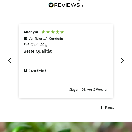
Anonym
Ano
Verifizierte/r Kunde/in
V
Pak Choi - 50 g
Brok
Beste Qualität
Gut
Incentiviert
Siegen, DE, vor 2 Wochen
Pause