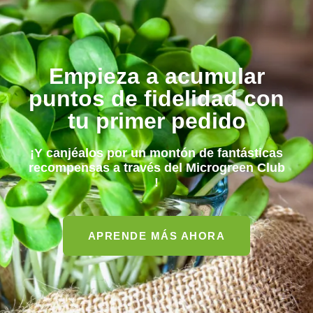
Empieza a acumular
puntos de fidelidad con
tu primer pedido
¡Y canjéalos por un montón de fantásticas
recompensas a través del
Microgreen Club
!
APRENDE MÁS AHORA