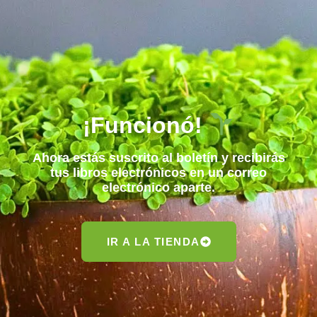
¡Funcionó!
Ahora estás suscrito al boletín y recibirás
tus libros electrónicos en un correo
electrónico aparte.
IR A LA TIENDA