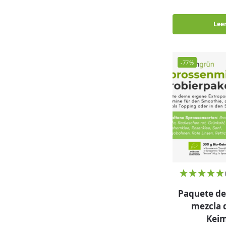
Lee
-77%
Paquete de
mezcla 
Kei