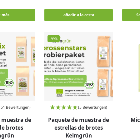
r más
añadir a la cesta
S
-99%
(51 Bewertungen)
(5 Bewertungen)
 muestra de
Paquete de muestra de
Mi
de brotes
estrellas de brotes
mgrün
Keimgrün