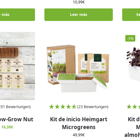
10,99
€
r más
Leer más
S
-5%
(91 Bewertungen)
(23 Bewertungen)
ow-Grow Nut
Kit de inicio Heimgart
Kit 
Microgreens
M
16,39
€
almoh
49,99
€