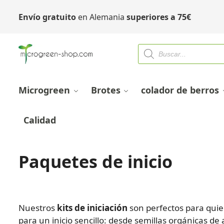
Envío gratuito
en Alemania
superiores a
75
€
Microgreen
Brotes
colador de berros
Calidad
Paquetes de inicio
Kits de inicio para Microgreeny brotes
Nuestros
kits de iniciación
son perfectos para qui
para un inicio sencillo: desde semillas orgánicas de 