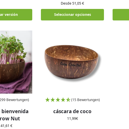
Desde 51,05 €
ar versión
Seleccionar opciones
(299 Bewertungen)
(15 Bewertungen)
 bienvenida
cáscara de coco
row Nut
11,99
€
41,61 €