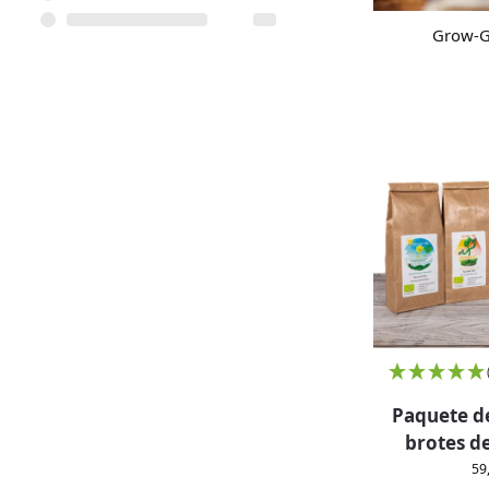
Grow-G
Paquete d
brotes d
59