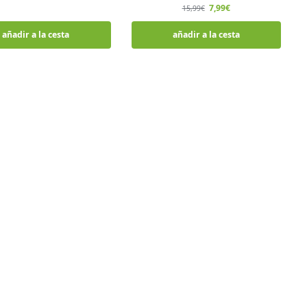
7,99
€
15,99
€
añadir a la cesta
añadir a la cesta