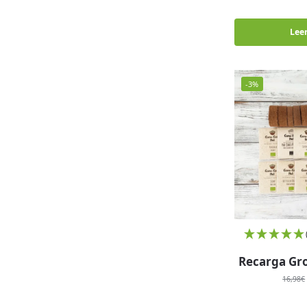
Lee
-3%
Recarga Gr
16,98
€