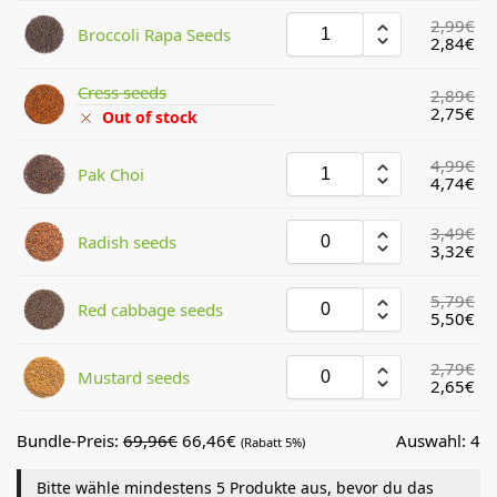
2,99
€
Broccoli Rapa Seeds
2,84
€
Cress seeds
2,89
€
2,75
€
Out of stock
4,99
€
Pak Choi
4,74
€
3,49
€
Radish seeds
3,32
€
5,79
€
Red cabbage seeds
5,50
€
2,79
€
Mustard seeds
2,65
€
Bundle-Preis:
69,96
€
66,46
€
Auswahl:
4
(Rabatt 5%)
Bitte wähle mindestens 5 Produkte aus, bevor du das