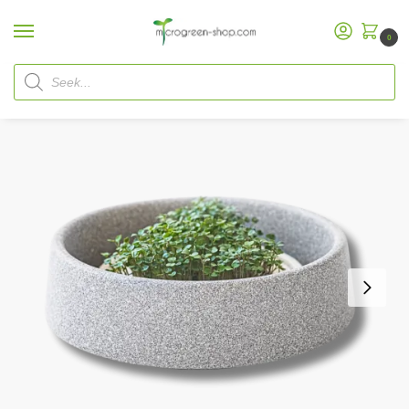
0
Home
Microgreen Shop
Starter Kits
Microgreen Starter Kits
Denk Micro Garden Bundle with Seeds
/
/
/
/