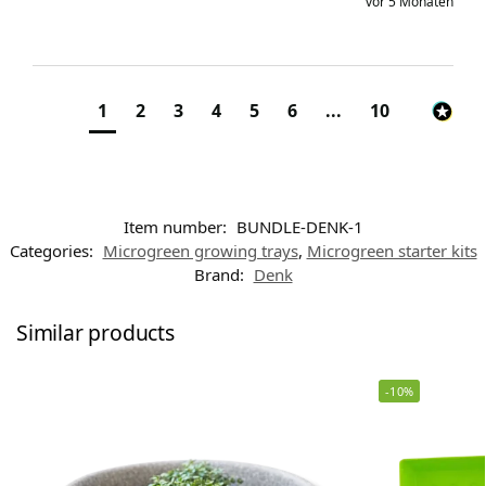
vor 5 Monaten
1
2
3
4
5
6
...
10
Item number:
BUNDLE-DENK-1
Categories:
Microgreen growing trays
,
Microgreen starter kits
Brand:
Denk
Similar products
-10%