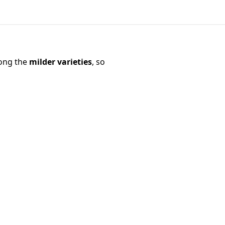
mong the
milder varieties
, so