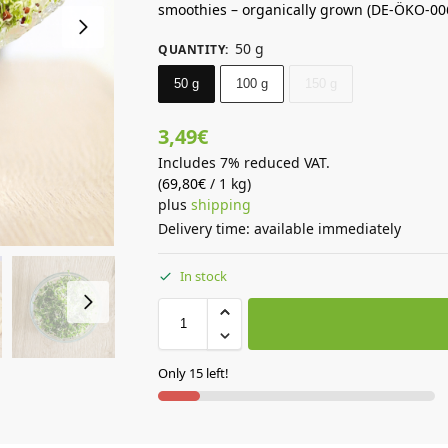
smoothies – organically grown (DE-ÖKO-00
50 g
QUANTITY
:
50 g
100 g
150 g
3,49
€
Includes 7% reduced VAT.
(
69,80
€
/ 1 kg)
plus
shipping
Delivery time: available immediately
In stock
Only 15 left!