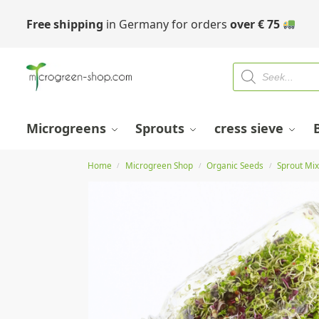
Free shipping
in Germany for orders
over
€
75
Microgreens
Sprouts
cress sieve
Home
Microgreen Shop
Organic Seeds
Sprout Mi
/
/
/