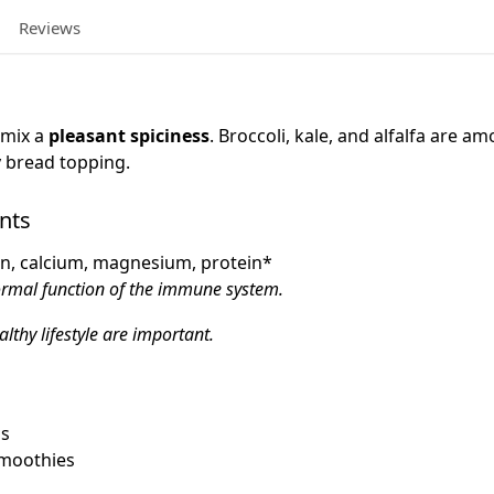
Reviews
 mix a
pleasant spiciness
. Broccoli, kale, and alfalfa are a
y bread topping.
nts
ron, calcium, magnesium, protein*
ormal function of the immune system.
lthy lifestyle are important.
gs
smoothies