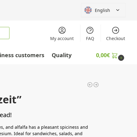
English
My account
FAQ
Checkout
iness customers
Quality
0,00
€
0
zeit”
read!
es, and alfalfa has a pleasant spiciness and
esium. Ideal for sandwiches, salads, and