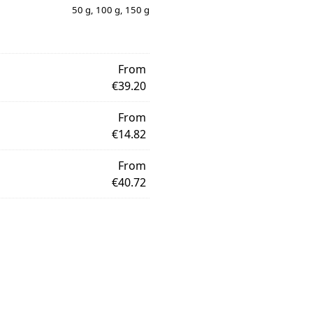
50 g, 100 g, 150 g
From
€39.20
From
€14.82
From
€40.72