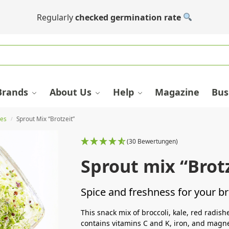
Regularly
checked germination rate
Brands
About Us
Help
Magazine
Bus
xes
Sprout Mix “Brotzeit”
/
(30 Bewertungen)
Sprout mix “Brot
Spice and freshness for your b
This snack mix of broccoli, kale, red radish
contains vitamins C and K, iron, and magn