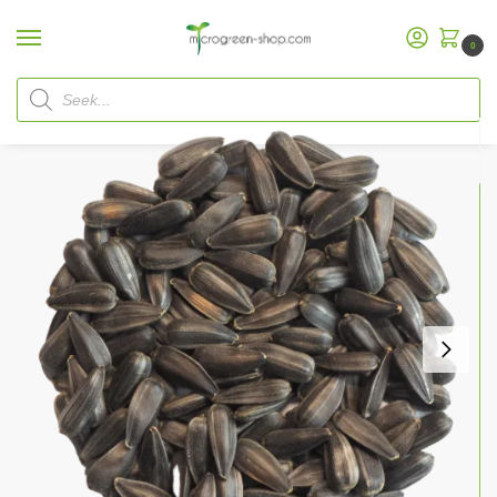
0
Home
Microgreen Shop
Organic Seeds
Organic Microgreen
Sunflower Seeds
/
/
/
/