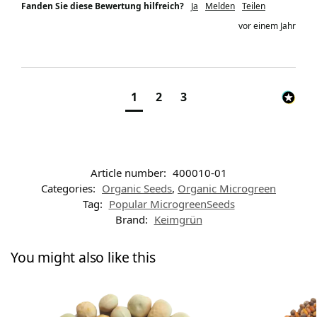
Fanden Sie diese Bewertung hilfreich?
Ja
Melden
Teilen
vor einem Jahr
1
2
3
Article number:
400010-01
Categories:
Organic Seeds
,
Organic Microgreen
Tag:
Popular MicrogreenSeeds
Brand:
Keimgrün
You might also like this