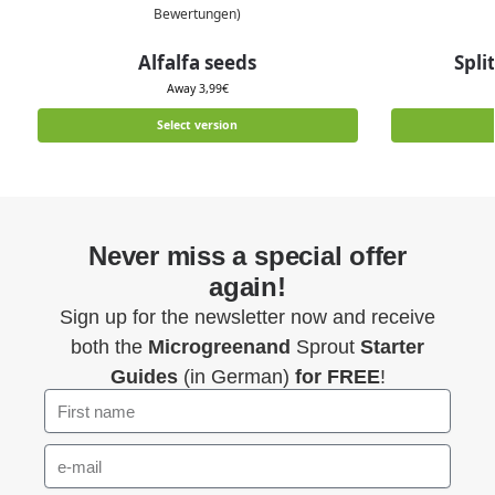
Bewertungen)
Alfalfa seeds
Spli
Away
3,99
€
Select version
Never miss a special offer
again!
Sign up for the newsletter now and receive
both the
Microgreenand
Sprout
Starter
Guides
(in German)
for FREE
!