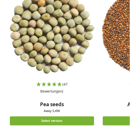
(47
Bewertungen)
Pea seeds
Away
3,49
€
Select version