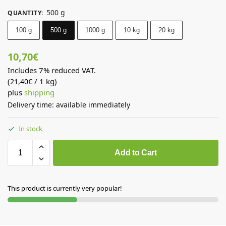
500 g
QUANTITY
:
100 g
500 g
1000 g
10 kg
20 kg
10,70
€
Includes 7% reduced VAT.
(
/ 1 kg)
21,40
€
plus
shipping
Delivery time: available immediately
In stock
Add to Cart
This product is currently very popular!