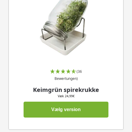
AI
ÆNDRE
TINGEN
(36
Bewertungen)
Keimgrün spirekrukke
Væk
24,99
€
Vælg version