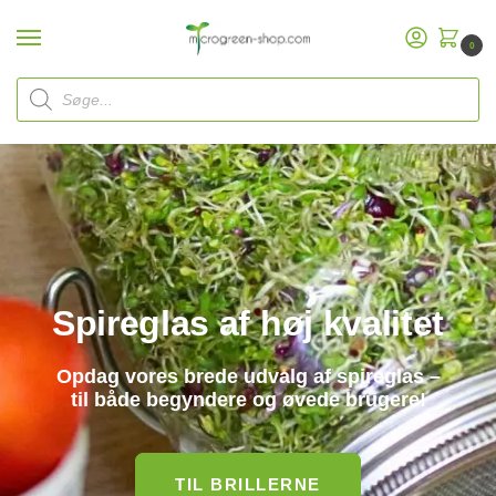
0
Start
Spiring af krukker
/
Spireglas af høj kvalitet
Opdag vores brede udvalg af spireglas –
til både begyndere og øvede brugere!
TIL BRILLERNE