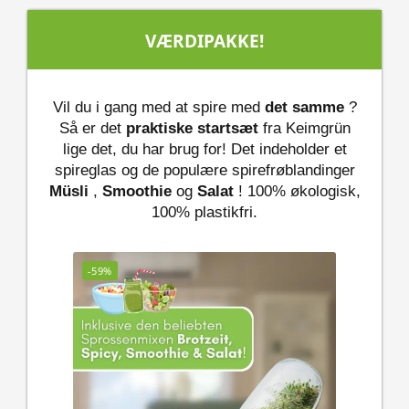
VÆRDIPAKKE!
Vil du i gang med at spire med
det samme
?
Så er det
praktiske startsæt
fra Keimgrün
lige det, du har brug for! Det indeholder et
spireglas og de populære spirefrøblandinger
Müsli
,
Smoothie
og
Salat
! 100% økologisk,
100% plastikfri.
-59%