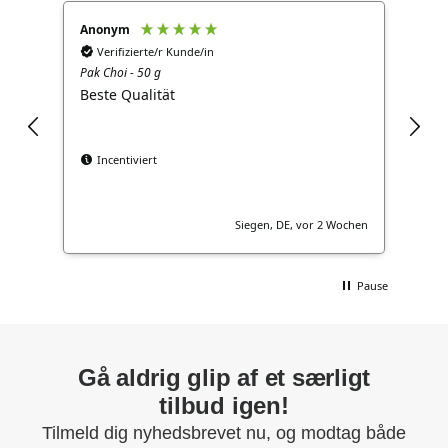
Anonym
Ano
Verifizierte/r Kunde/in
V
Pak Choi - 50 g
Brok
Beste Qualität
Gut
Incentiviert
Siegen, DE, vor 2 Wochen
Pause
Gå aldrig glip af et særligt
tilbud igen!
Tilmeld dig nyhedsbrevet nu, og modtag både