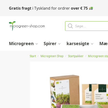
Gratis fragt
i Tyskland for ordrer
over
€
75
Microgreen
Spirer
karsesigte
Mær
Start
Microgreen Shop
Startpakker
Microgreen st
/
/
/