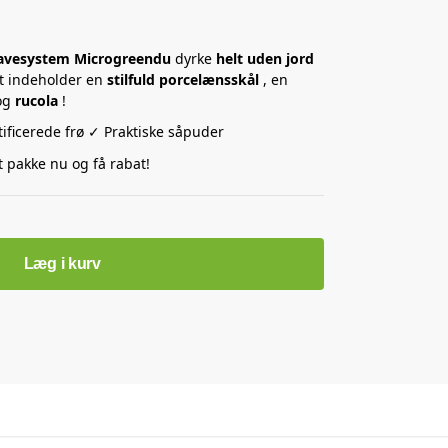
avesystem
Microgreendu
dyrke
helt uden jord
et indeholder en
stilfuld porcelænsskål
, en
og
rucola
!
ificerede frø ✓ Praktiske såpuder
 pakke nu og få rabat!
Læg i kurv