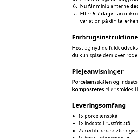
Nu får miniplanterne
da
Efter
5-7 dage
kan mikro
variation på din tallerken
Forbrugsinstruktione
Høst og nyd de fuldt udvokse
du kun spise dem over rode
Plejeanvisninger
Porcelænsskålen og indsatsen
komposteres
eller smides 
Leveringsomfang
1x porcelænsskål
1x indsats i rustfrit stål
2x certificerede økologis