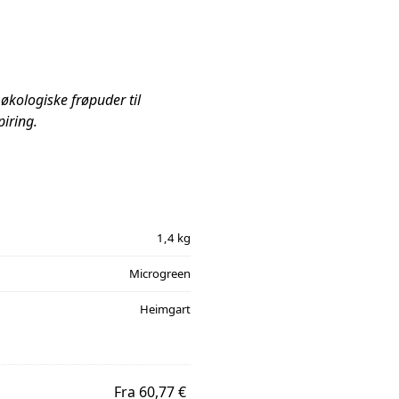
 økologiske frøpuder til
iring.
1,4 kg
Microgreen
Heimgart
Fra 60,77 €