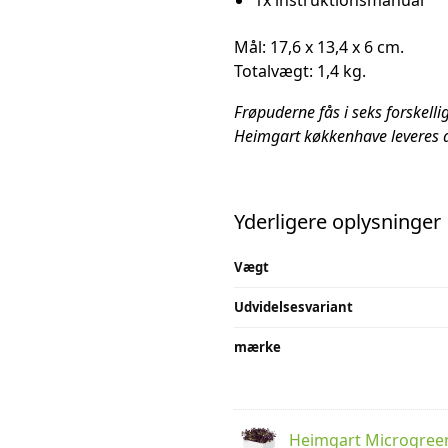
1x instruktionsmanual
Mål: 17,6 x 13,4 x 6 cm.
Totalvægt: 1,4 kg.
Frøpuderne fås i seks forskelli
Heimgart køkkenhave leveres al
Yderligere oplysninger
Vægt
Udvidelsesvariant
mærke
Heimgart Microgree