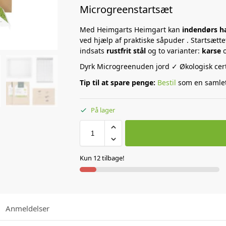
Microgreenstartsæt
Med Heimgarts Heimgart kan
indendørs h
ved hjælp af praktiske såpuder . Startsætt
indsats
rustfrit stål
og to varianter:
karse
Dyrk Microgreenuden jord ✓ Økologisk cert
Tip til at spare penge:
Bestil
som en samlet
På lager
Kun 12 tilbage!
Anmeldelser