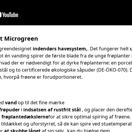
æt Microgreen
ogreendesignet
indendørs havesystem,
. Det fungerer helt
lot én vanding spirer de første blade fra de unge frøplanter
 hvad der er nødvendigt for at dyrke frøplanterne: en porc
t stål og to certificerede økologiske såpuder (DE-ÖKO-070).
e, hvorpå frøene er forudportioneret.
ed
vand
op til det fine mærke
frøpuder
i
indsatsen af ​​rustfrit stål
, og placer den derefte
d
frøplantedækslerne
for at sikre optimal spiring af frøene.
 tildækket og uforstyrret, så de kan spire ved stuetempera
er
at skubbe
låget
af sig selv , kan du hjælpe dem.