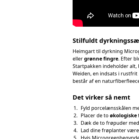
Stilfuldt dyrkningss
Heimgart til dyrkning Micr
eller
grønne fingre
. Efter b
Startpakken indeholder alt,
Weiden, en indsats i rustfri
består af en naturfiberfleec
Det virker så nemt
Fyld porcelænsskålen m
Placer de to
økologiske 
Dæk de to frøpuder me
Lad dine frøplanter være
Hvis Microgreenbegynd