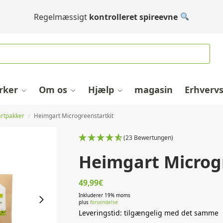
Regelmæssigt
kontrolleret spireevne
ker
Om os
Hjælp
magasin
Erhverv
artpakker
Heimgart Microgreenstartkit
/
(23 Bewertungen)
Heimgart Microg
49,99
€
Inkluderer 19% moms
plus
forsendelse
Leveringstid: tilgængelig med det samme