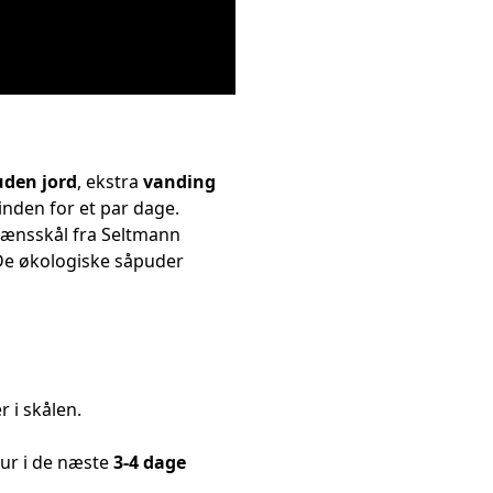
uden jord
, ekstra
vanding
 inden for et par dage.
elænsskål fra Seltmann
 De økologiske såpuder
r i skålen.
tur i de næste
3-4 dage