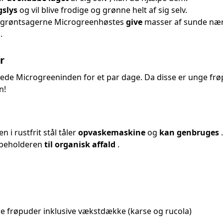
gslys
og vil blive frodige og grønne helt af sig selv.
grøntsagerne Microgreenhøstes
give
masser af sunde næri
.
r
de Microgreeninden for et par dage. Da disse er unge frøpl
n!
 i rustfrit stål tåler
opvaskemaskine
og
kan genbruges
i beholderen
til
organisk affald
.
ke frøpuder inklusive vækstdække (karse og rucola)