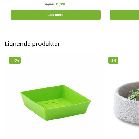
19,99
€
23,99
€
Læs mere
Lignende produkter
-10%
-5%