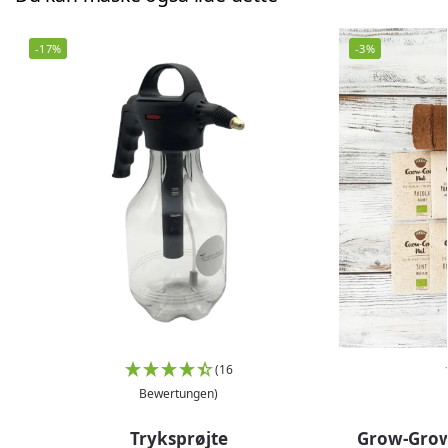
-17%
-3%
(16
Bewertungen)
Tryksprøjte
Grow-Grow