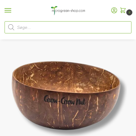
0
Hjem
Microgreen Shop
/
/
Grow-Grow Nut/
/
Startpakker
Grow
Kokosnøddeskal