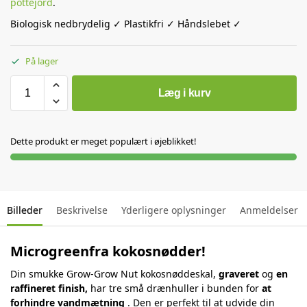
pottejord
.
Biologisk nedbrydelig ✓ Plastikfri ✓ Håndslebet ✓
På lager
Læg i kurv
Dette produkt er meget populært i øjeblikket!
Billeder
Beskrivelse
Yderligere oplysninger
Anmeldelser
Microgreenfra kokosnødder!
Din smukke Grow-Grow Nut kokosnøddeskal,
graveret
og
en
raffineret finish,
har tre små drænhuller i bunden for
at
forhindre vandmætning
. Den er perfekt til at udvide din