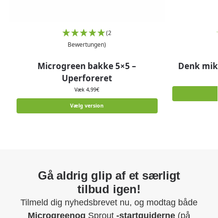
(2
Bewertungen)
Microgreen bakke 5×5 –
Denk mik
Uperforeret
Væk
4,99
€
Vælg version
Gå aldrig glip af et særligt
tilbud igen!
Tilmeld dig nyhedsbrevet nu, og modtag både
Microgreenog
Sprout
-startguiderne
(på