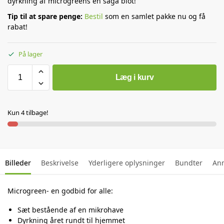
dyrkning af microgreens en saga blot!
Tip til at spare penge:
Bestil
som en samlet pakke nu og få
rabat!
På lager
Læg i kurv
Kun 4 tilbage!
Billeder
Beskrivelse
Yderligere oplysninger
Bundter
An
Microgreen- en godbid for alle:
Sæt bestående af en mikrohave
Dyrkning året rundt til hjemmet