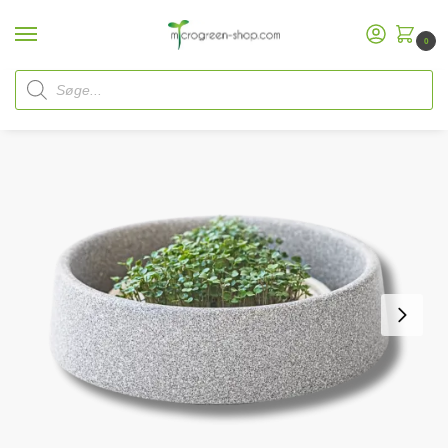
0
Hjem
Microgreen Shop
Microgreen dyrkningsbakker
Denk mikrohave
/
/
/