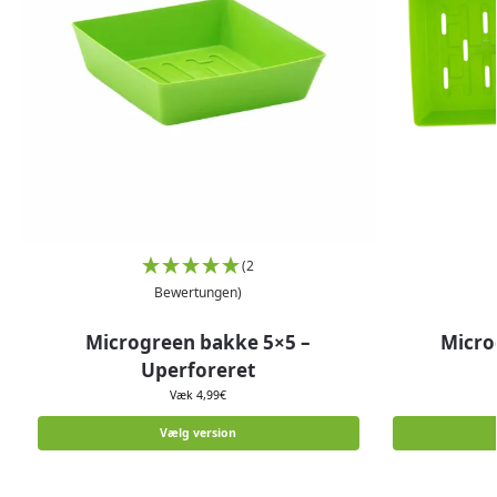
(2
Bewertungen)
Microgreen bakke 5×5 –
Micro
Uperforeret
Væk
4,99
€
Vælg version