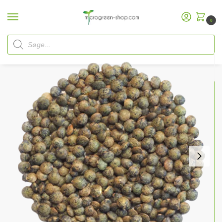
0
Hjem
Microgreen Shop
Økologiske frø
Økologiske Microgreen
Grønne linser
/
/
/
/