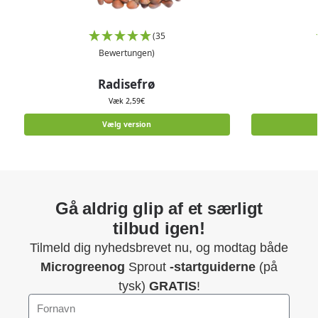
(35
Bewertungen)
Radisefrø
Væk
2,59
€
Vælg version
Gå aldrig glip af et særligt
tilbud igen!
Tilmeld dig nyhedsbrevet nu, og modtag både
Microgreenog
Sprout
-startguiderne
(på
tysk)
GRATIS
!