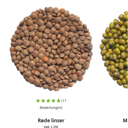
(11
Bewertungen)
Røde linser
M
Væk
3,39
€