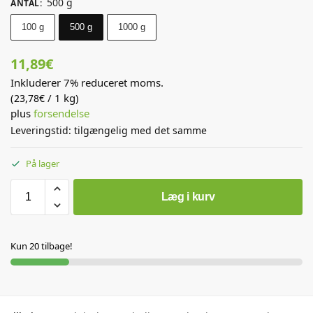
500 g
ANTAL
:
100 g
500 g
1000 g
11,89
€
Inkluderer 7% reduceret moms.
(
/ 1 kg)
23,78
€
plus
forsendelse
Leveringstid: tilgængelig med det samme
På lager
Læg i kurv
Kun 20 tilbage!