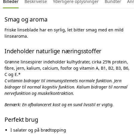
Billeder
Beskrivelse
Yderligere oplysninger
Bundter
An
Smag og aroma
Friske linseblade har en syrlig, let bitter smag med en mild
linsearoma.
Indeholder naturlige næringsstoffer
Grønne linsespirer indeholder kulhydrater, cirka 25% protein,
fibre, jern, kalium, calcium, fosfor og vitamin A, B1, B2, B3, B6,
C og E.*
C-vitamin bidrager til immunsystemets normale funktion. Jern
bidrager til normal kognitiv funktion. Kalium bidrager til normal
nervefunktion og muskelkontraktion.
Bemærk: En afbalanceret kost og en sund livsstil er vigtig.
Perfekt brug
I salater og på brødtopping