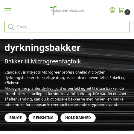
0
Microgreen
dyrkningsbakker
Bakker til Microgreenfagfolk
Standardværktøjet til Microgreenprofessionelle! Vi tilbyder
dyrkningsbakker i forskellige designs til enhver anvendelse. Enkelt og
effektivt!
Mikrogrønne planter dyrket i jord er perfekt egnet til disse bakker, da
drænhullerne intelligent forhindrer vandmætning. Når vandet er løbet
af efter vanding, kan du blot placere bakkerne med huller i en bakke
uden huller for at opsamle eventuelt resterende dryppende vand.
BRUGE
RENSNING
HOLDBARHED