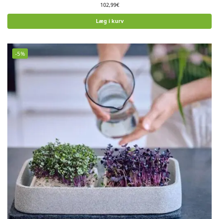
102,99
€
Læg i kurv
-5%