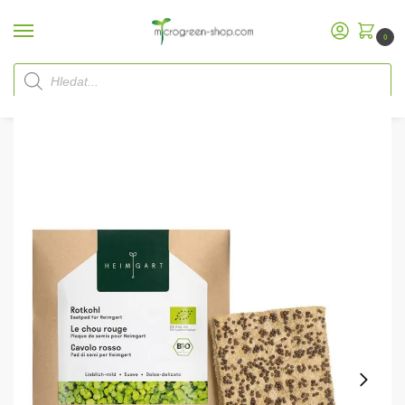
0
Domů
Microgreen Shop
Náhradní balení
Heimgart MicrogreenPodložky na semínka
/
/
/