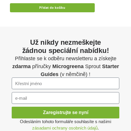
Přidat do košíku
Už nikdy nezmeškejte
žádnou speciální nabídku!
Přihlaste se k odběru newsletteru a získejte
zdarma
příručky
Microgreena
Sprout
Starter
Guides
(v němčině) !
Zaregistrujte se nyní
Odesláním tohoto formuláře souhlasíte s našimi
zásadami ochrany osobních údajů
.