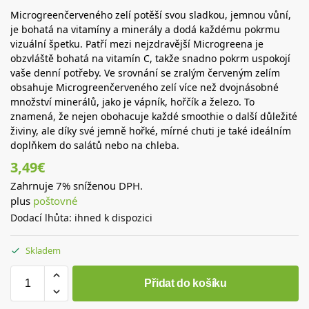
Microgreenčerveného zelí potěší svou sladkou, jemnou vůní,
je bohatá na vitamíny a minerály a dodá každému pokrmu
vizuální špetku. Patří mezi nejzdravější Microgreena je
obzvláště bohatá na vitamín C, takže snadno pokrm uspokojí
vaše denní potřeby. Ve srovnání se zralým červeným zelím
obsahuje Microgreenčerveného zelí více než dvojnásobné
množství minerálů, jako je vápník, hořčík a železo. To
znamená, že nejen obohacuje každé smoothie o další důležité
živiny, ale díky své jemně hořké, mírné chuti je také ideálním
doplňkem do salátů nebo na chleba.
3,49
€
Zahrnuje 7% sníženou DPH.
plus
poštovné
Dodací lhůta: ihned k dispozici
Skladem
Přidat do košíku