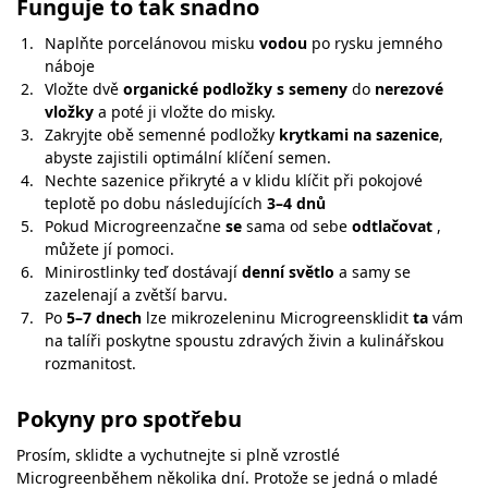
Funguje to tak snadno
Naplňte porcelánovou misku
vodou
po rysku jemného
náboje
Vložte dvě
organické podložky s semeny
do
nerezové
vložky
a poté ji vložte do misky.
Zakryjte obě semenné podložky
krytkami na sazenice
,
abyste zajistili optimální klíčení semen.
Nechte sazenice přikryté a v klidu klíčit při pokojové
teplotě po dobu následujících
3–4 dnů
Pokud Microgreenzačne
se
sama od sebe
odtlačovat
,
můžete jí pomoci.
Minirostlinky teď dostávají
denní světlo
a samy se
zazelenají a zvětší barvu.
Po
5–7 dnech
lze mikrozeleninu Microgreensklidit
ta
vám
na talíři poskytne spoustu zdravých živin a kulinářskou
rozmanitost.
Pokyny pro spotřebu
Prosím, sklidte a vychutnejte si plně vzrostlé
Microgreenběhem několika dní. Protože se jedná o mladé