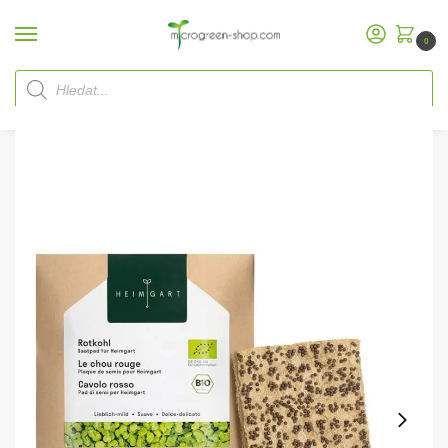
0
Domů
Microgreen Shop
Náhradní balení
Heimgart MicrogreenPodložky na semínka
/
/
/