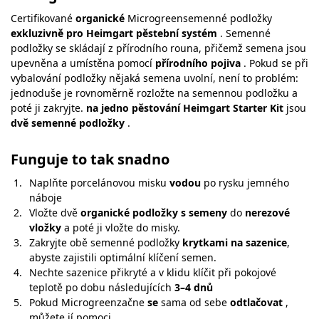
Certifikované
organické
Microgreensemenné podložky
exkluzivně pro Heimgart pěstební systém
. Semenné
podložky se skládají z přírodního rouna, přičemž semena jsou
upevněna a umístěna pomocí
přírodního pojiva
. Pokud se při
vybalování podložky nějaká semena uvolní, není to problém:
jednoduše je rovnoměrně rozložte na semennou podložku a
poté ji zakryjte.
na jedno pěstování Heimgart Starter Kit
jsou
dvě semenné podložky
.
Funguje to tak snadno
Naplňte porcelánovou misku
vodou
po rysku jemného
náboje
Vložte dvě
organické podložky s semeny
do
nerezové
vložky
a poté ji vložte do misky.
Zakryjte obě semenné podložky
krytkami na sazenice
,
abyste zajistili optimální klíčení semen.
Nechte sazenice přikryté a v klidu klíčit při pokojové
teplotě po dobu následujících
3–4 dnů
Pokud Microgreenzačne
se
sama od sebe
odtlačovat
,
můžete jí pomoci.