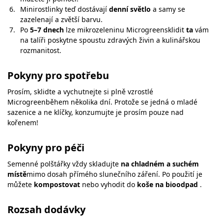
Minirostlinky teď dostávají
denní světlo
a samy se
zazelenají a zvětší barvu.
Po
5–7 dnech
lze mikrozeleninu Microgreensklidit
ta
vám
na talíři poskytne spoustu zdravých živin a kulinářskou
rozmanitost.
Pokyny pro spotřebu
Prosím, sklidte a vychutnejte si plně vzrostlé
Microgreenběhem několika dní. Protože se jedná o mladé
sazenice a ne klíčky, konzumujte je prosím pouze nad
kořenem!
Pokyny pro péči
Semenné polštářky vždy skladujte
na chladném a suchém
místě
mimo dosah přímého slunečního záření. Po použití je
můžete
kompostovat
nebo vyhodit do
koše na bioodpad
.
Rozsah dodávky