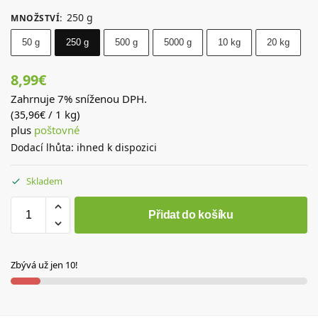
250 g
MNOŽSTVÍ
:
50 g
250 g
500 g
5000 g
10 kg
20 kg
8,99
€
Zahrnuje 7% sníženou DPH.
(
/ 1 kg)
35,96
€
plus
poštovné
Dodací lhůta: ihned k dispozici
Skladem
Přidat do košíku
Zbývá už jen 10!