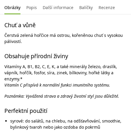
Obrázky
Popis
Další informace
Balíčky
Recenze
Chuť a vůně
Čerstvá zelená hořčice má ostrou, kořeněnou chuť s vysokou
pálivostí.
Obsahuje přírodní živiny
Vitamíny A, B1, B2, C, E, K, a také minerály železo, draslík,
vápník, hořčík, fosfor, síra, zinek, bílkoviny, hořké látky a
enzymy.*
Vitamín C přispívá k normální funkci imunitního systému.
Poznámka: Vyvážená strava a zdravý životní styl jsou důležité.
Perfektní použití
syrové: do salátů, na chlebu, na odšťavňování, smoothie,
bylinkový tvaroh nebo jako ozdoba do pokrmů