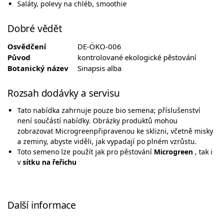
Saláty, polevy na chléb, smoothie
Dobré vědět
Osvědčení
DE-ÖKO-006
Původ
kontrolované ekologické pěstování
Botanický název
Sinapsis alba
Rozsah dodávky a servisu
Tato nabídka zahrnuje pouze bio semena; příslušenství
není součástí nabídky. Obrázky produktů mohou
zobrazovat Microgreenpřipravenou ke sklizni, včetně misky
a zeminy, abyste viděli, jak vypadají po plném vzrůstu.
Toto semeno lze použít jak pro pěstování
Microgreen
, tak i
v
sítku na řeřichu
Další informace