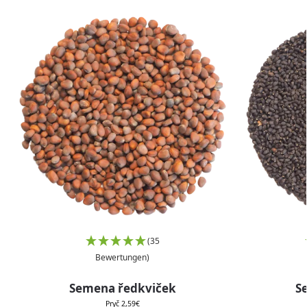
(35
Bewertungen)
Semena ředkviček
S
Pryč
2,59
€