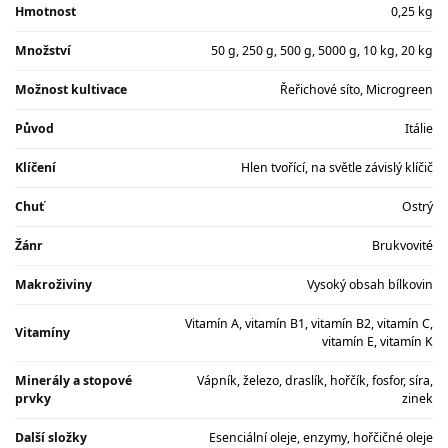
Hmotnost
0,25 kg
Množství
50 g, 250 g, 500 g, 5000 g, 10 kg, 20 kg
Možnost kultivace
Řeřichové síto, Microgreen
Původ
Itálie
Klíčení
Hlen tvořící, na světle závislý klíčič
Chuť
Ostrý
Žánr
Brukvovité
Makroživiny
Vysoký obsah bílkovin
Vitamín A, vitamín B1, vitamín B2, vitamín C,
Vitamíny
vitamín E, vitamín K
Minerály a stopové
Vápník, železo, draslík, hořčík, fosfor, síra,
prvky
zinek
Další složky
Esenciální oleje, enzymy, hořčičné oleje