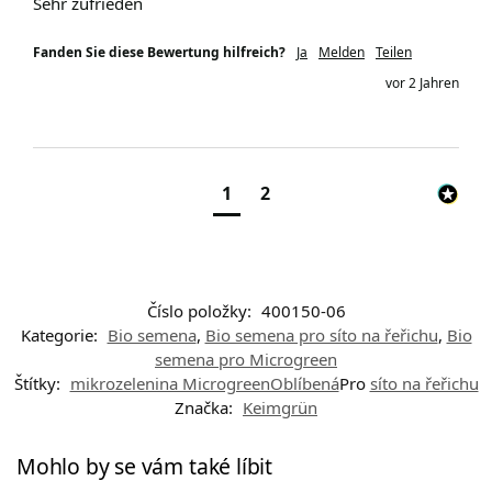
Sehr zufrieden
Fanden Sie diese Bewertung hilfreich?
Ja
Melden
Teilen
vor 2 Jahren
1
2
Číslo položky:
400150-06
Kategorie:
Bio semena
,
Bio semena pro síto na řeřichu
,
Bio
semena pro Microgreen
Štítky:
mikrozelenina MicrogreenOblíbená
Pro
síto na řeřichu
Značka:
Keimgrün
Mohlo by se vám také líbit