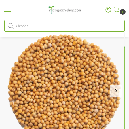
0
Domů
Microgreen Shop
Bio semena
Bio Microgreen
Hořčičná semínka
/
/
/
/