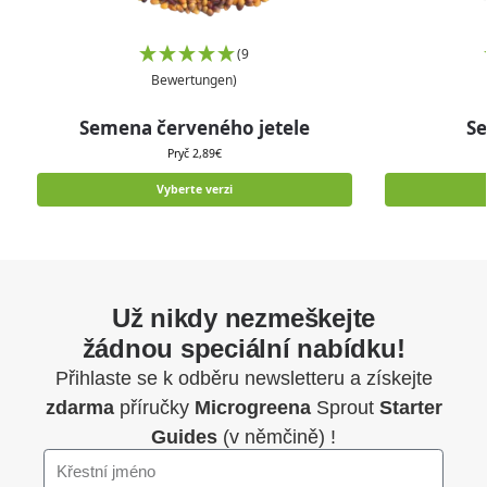
(9
Bewertungen)
Semena červeného jetele
S
Pryč
2,89
€
Vyberte verzi
Už nikdy nezmeškejte
žádnou speciální nabídku!
Přihlaste se k odběru newsletteru a získejte
zdarma
příručky
Microgreena
Sprout
Starter
Guides
(v němčině) !