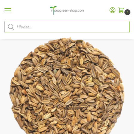
0
Domů
Microgreen Shop
Bio semena
semena Microgreen
Semena fenyklu
/
/
/
/