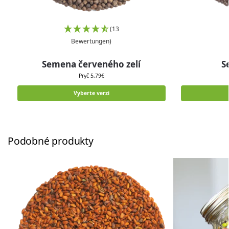
(13
Bewertungen)
Semena červeného zelí
S
Pryč
5,79
€
Vyberte verzi
Podobné produkty