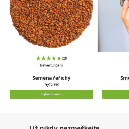
(29
Bewertungen)
Semena řeřichy
Smě
Pryč
2,89
€
Vyberte verzi
Už nikdy nezmeškejte