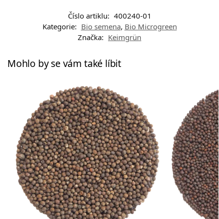
Číslo artiklu:
400240-01
Kategorie:
Bio semena
,
Bio Microgreen
Značka:
Keimgrün
Mohlo by se vám také líbit