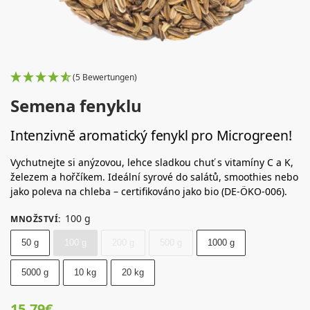
(5 Bewertungen)
Semena fenyklu
Intenzivně aromatický fenykl pro Microgreen!
Vychutnejte si anýzovou, lehce sladkou chuť s vitamíny C a K,
železem a hořčíkem. Ideální syrové do salátů, smoothies nebo
jako poleva na chleba – certifikováno jako bio (DE-ÖKO-006).
100 g
MNOŽSTVÍ
:
50 g
100 g
200 g
500 g
1000 g
5000 g
10 kg
20 kg
15,79
€