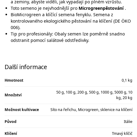
a zeminy, abyste viděli, jak vypadají po plném vzrůstu.
Toto semeno je nejvhodnější pro
Microgreenpěstování
.
BioMicrogreen a klíčící semena fenyklu. Semena z
kontrolovaného ekologického pěstování na klíčení (DE ÖKO
006).
Tip pro profesionály: Obaly semen lze poměrně snadno
odstranit pomocí salátové odstředivky.
Další informace
Hmotnost
0,1 kg
50 g, 100 g, 200 g, 500 g, 1000 g, 5000 g, 10
Množství
kg, 20 kg
Možnost kultivace
Síto na řeřichu, Microgreen, sklenice na klíčení
Původ
Itálie
Klíčení
Tmavý klíčič