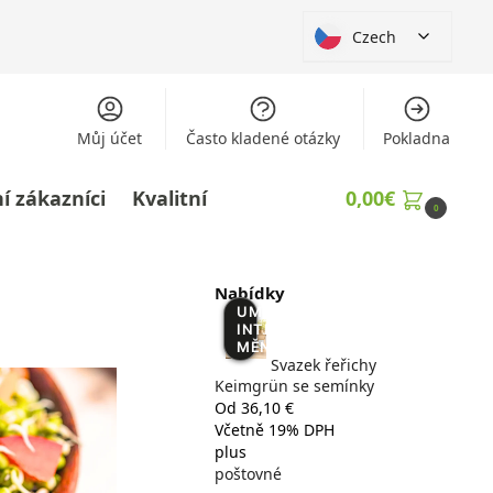
Czech
Můj účet
Často kladené otázky
Pokladna
í zákazníci
Kvalitní
0,00
€
0
Nabídky
UMĚLÁ
INTELIGENCE
MĚNÍ VĚCI
Svazek řeřichy
Keimgrün se semínky
Od 36,10 €
Včetně 19% DPH
plus
poštovné