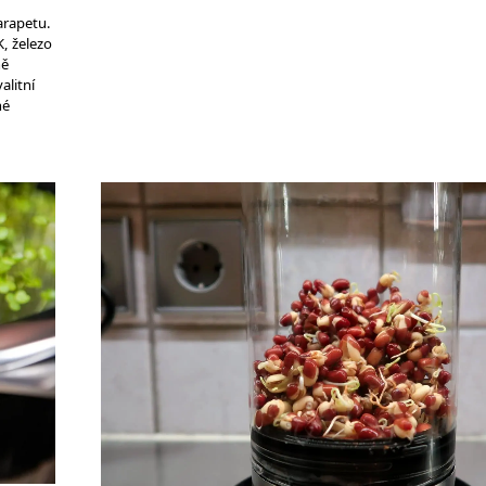
arapetu.
, železo
ně
alitní
né