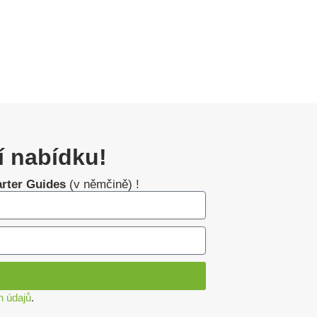
í nabídku!
arter Guides
(v němčině) !
h údajů
.