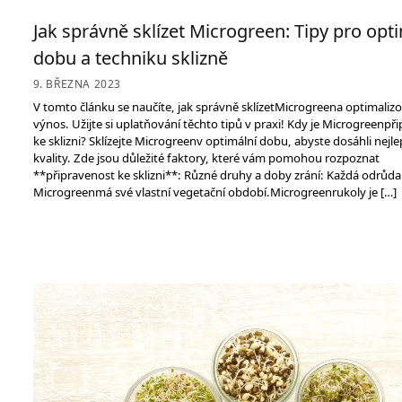
Jak správně sklízet Microgreen: Tipy pro opt
dobu a techniku ​​sklizně
9. BŘEZNA 2023
V tomto článku se naučíte, jak správně sklízetMicrogreena optimaliz
výnos. Užijte si uplatňování těchto tipů v praxi! Kdy je Microgreenpř
ke sklizni? Sklízejte Microgreenv optimální dobu, abyste dosáhli nejle
kvality. Zde jsou důležité faktory, které vám pomohou rozpoznat
**připravenost ke sklizni**: Různé druhy a doby zrání: Každá odrůda
Microgreenmá své vlastní vegetační období.Microgreenrukoly je […]