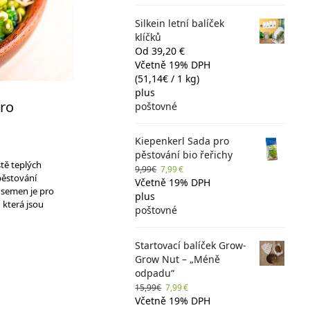
Silkein letní balíček
klíčků
Od 39,20 €
Včetně 19% DPH
(
51,14
€
/ 1 kg)
plus
pro
poštovné
Kiepenkerl Sada pro
pěstování bio řeřichy
tě teplých
9,99
€
7,99
€
pěstování
Včetně 19% DPH
 semen je pro
plus
, která jsou
poštovné
Startovací balíček Grow-
Grow Nut – „Méně
odpadu“
15,99
€
7,99
€
Včetně 19% DPH