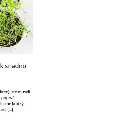
ak snadno
 který jste museli
e poprvé
i jsme krátký
terá […]