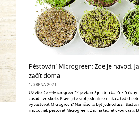
Pěstování Microgreen: Zde je návod, j
začít doma
1. SRPNA 2021
Už víte, že **Microgreen** je víc než jen ten balíček řeřichy,
zasadit ve škole. Právě jste si objednali semínka a teď chcet
vypěstovat Microgreen? Nemůže to být jednodušší! Sestavil
návod, jak pěstovat Microgreen. Začíná teoretickou částí, k