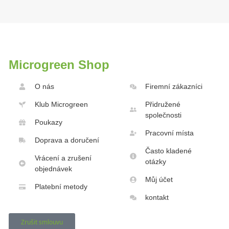
Microgreen Shop
O nás
Firemní zákazníci
Klub Microgreen
Přidružené
společnosti
Poukazy
Pracovní místa
Doprava a doručení
Často kladené
Vrácení a zrušení
otázky
objednávek
Můj účet
Platební metody
kontakt
Zrušit smlouvu