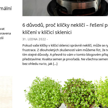
imální
6 důvodů, proč klíčky neklíčí – řešení
ovat
klíčení v klíčicí sklenici
ipravena
pší
31. LEDNA 2022 -
Pokud vaše klíčky v klíčicí sklenici správně neklíčí, může se r
frustrace. Z dlouholetých zkušeností vám můžeme říct, že t
tím stejné důvody. A přesně to vám v tomto blogovém pří
představíme: Kvalita semen je prvořadá. Ne všechna semena 
bez ohledu na to, jak […]