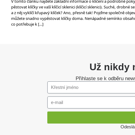
V tomto článku najdete základní informace o klíčení a podrobné poky
pěstovat klíčky ve vaší klíčicí sklenici (klíčicí sklenici). Suché, drobné 
a z něj vyklíčí křupavý klíček? Ano, přesně tak! Pojďme společně objevit
můžete snadno vypěstovat klíčky doma. Nenápadné semínko obsahu
co potřebuje k […]
Už nikdy 
Přihlaste se k odběru news
Odeslá