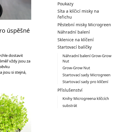
Poukazy
Síta a klíčicí misky na
řeřichu
Pěstební misky Microgreen
 pro úspěšné
Náhradní balení
Sklenice na klíčení
Startovací balíčky
ychle dostavit
Náhradní balení Grow-Grow
Nut
éměř vždy jsou za
spěvku
Grow-Grow Nut
jsou si stejná,
Startovací sady Microgreen
Startovací sady pro klíčení
Příslušenství
Knihy Microgreena klíčcích
substrát