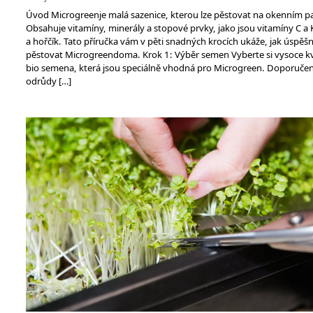
Úvod Microgreenje malá sazenice, kterou lze pěstovat na okenním p
Obsahuje vitamíny, minerály a stopové prvky, jako jsou vitamíny C a K
a hořčík. Tato příručka vám v pěti snadných krocích ukáže, jak úspěš
pěstovat Microgreendoma. Krok 1: Výběr semen Vyberte si vysoce kv
bio semena, která jsou speciálně vhodná pro Microgreen. Doporuče
odrůdy […]